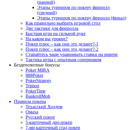
(ранний)
Этапы турниров по покеру фриролл
(средний)
Этапы турниров по покеру фриролл (финал)
Как правильно выбрать игровой стол
Две тактики для фриролла
Быстрая игра на сильной руке
На каком вы уровне?
Покер плюс – как они это делают?-1
Покер плюс – как они это делают?-2
Старайтесь чаще уравнивать ставки на ривере
Тактика игры с опытным соперником
Бездепозитные бонусы
Poker MIRA
888Poker
PokerStrategy
Trimori
PokerTime
BankrollMob
Правила покера
Техасский Холдем
Омаха
Русский покер
5-карточный дро-покер
7-ми карточный стад покер