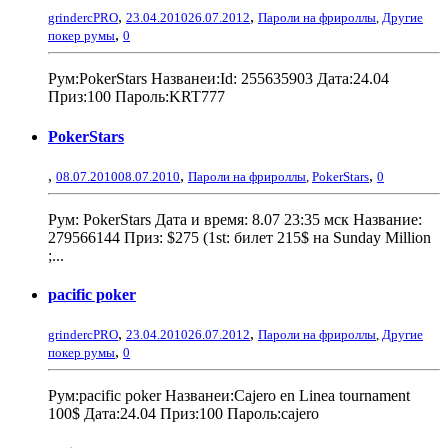
,
,
grindercPRO
23.04.2010
26.07.2012
Пароли на фрироллы
,
Другие
,
покер румы
0
Рум:PokerStars Названеи:Id: 255635903 Дата:24.04
Приз:100 Пароль:KRT777
PokerStars
,
,
,
08.07.2010
08.07.2010
Пароли на фрироллы
,
PokerStars
0
Рум: PokerStars Дата и время: 8.07 23:35 мск Название:
279566144 Приз: $275 (1st: билет 215$ на Sunday Million
;...
pacific poker
,
,
grindercPRO
23.04.2010
26.07.2012
Пароли на фрироллы
,
Другие
,
покер румы
0
Рум:pacific poker Названеи:Cajero en Linea tournament
100$ Дата:24.04 Приз:100 Пароль:cajero