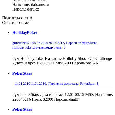
Название: dabonus.ru
Пароль: darulez
Поделиться этим
Cтатьи по теме
HollidayPoker
,
,
grindercPRO
05.06.2009
26.07.2012
Пароли на фрироллы
,
,
HollidayPoker
,
Другие покер румы
0
Рум:HollidayPoker Название:Holliday Shoot Out Challenge
7 Дата и время:7/06/09 Приз:€200 Пароль:one326
PokerStars
,
,
,
11.01.2010
11.01.2010
Пароли на фрироллы
,
PokerStars
8
Рум: PokerStars Дата и время: 12.01 03:15 MSK Название:
228840216 Приз: $2000 Пароль: daut07
PokerStars