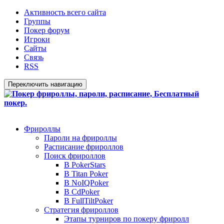
Активность всего сайта
Группы
Покер форум
Игроки
Сайты
Связь
RSS
Переключить навигацию
Фрироллы
Пароли на фрироллы
Расписание фрироллов
Поиск фрироллов
В PokerStars
В Titan Poker
В NoIQPoker
В CdPoker
В FullTiltPoker
Стратегия фрироллов
Этапы турниров по покеру фриролл