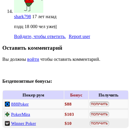
shark798
17 лет назад
пздц 18 000 чел уже((
Войдите, чтобы ответить.
Report user
Оставить комментарий
Вы должны
войти
чтобы оставить комментарий.
Бездепозитные бонусы:
Покер рум
Бонус
Получить
888Poker
$88
PokerMira
$103
Winner Poker
$10