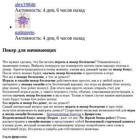
alex1984ti
Активность: 4 дня, 6 часов назад
gatinpreto
Активность: 4 дня, 6 часов назад
Покер для начинающих
Что нужно сделать, что бы начать
играть в покер бесплатно
? Ознакомиться с
правилами покера. Выбрать покеррум где планируете начать свою карьеру игрока в
покер. Зарегистрироваться в покер комнате, указав код дающий право на
покер бонус
.
После этого можно будет,
скачать покер бесплатно
и приступить к игре.
Что же в
покере бесплатно
, а что за деньги?
Играть в онлайн покер бесплатно
действительно просто, как и у любой игры в
интернете у
покера онлайн
есть бесплатный вариант, это игра на фишки (free money,
play money, free poker money). Для этого вам просто нужно открыть счет для
бесплатной игры в руме, у такого игрового счета, обычно, упрощенная регистрация, а
потом
скачать покер бесплатно
и вы в игре. Только в таком случае вашим выигрышем
тоже будут только free poker money.
Как
играть в покер без денег
, но на деньги?
Самый интересный вопрос как же можно
играть в покер бесплатно
и при этом
получить возможность выиграть деньги? Существует несколько возможностей для
игры
в покер онлайн бесплатно
–
бездепозитные бонусы
и
фрироллы
.
Бездепозитный бонус покер
(
бездеп
- разг. от анг.
No deposit bonus poker
) Очень
распространен в
онлайн покере
и представляет собой
бесплатный стартовый капитал
в покер руме, который позволяет начинающему игроку попробовать свои силы в
настоящей игре, без риска и ущерба для собственного кошелька.
Faq по фрироллам: