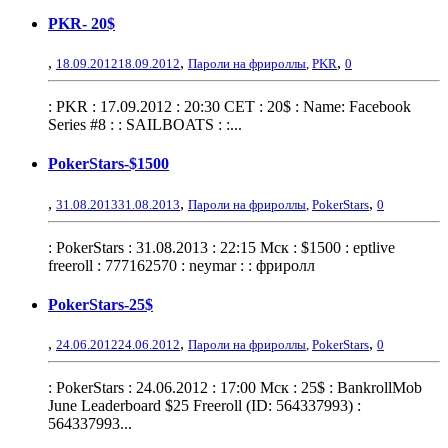
PKR- 20$
,
,
,
18.09.2012
18.09.2012
Пароли на фрироллы
,
PKR
0
: PKR : 17.09.2012 : 20:30 CET : 20$ : Name: Facebook
Series #8 : : SAILBOATS : :...
PokerStars-$1500
,
,
,
31.08.2013
31.08.2013
Пароли на фрироллы
,
PokerStars
0
: PokerStars : 31.08.2013 : 22:15 Мск : $1500 : eptlive
freeroll : 777162570 : neymar : : фриролл
PokerStars-25$
,
,
,
24.06.2012
24.06.2012
Пароли на фрироллы
,
PokerStars
0
: PokerStars : 24.06.2012 : 17:00 Мск : 25$ : BankrollMob
June Leaderboard $25 Freeroll (ID: 564337993) :
564337993...