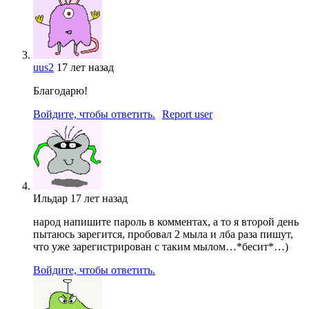
uus2
17 лет назад
Благодарю!
Войдите, чтобы ответить.
Report user
Ильдар
17 лет назад
народ напишите пароль в комментах, а то я второй день
пытаюсь зарегится, пробовал 2 мыла и лба раза пишут,
что уже зарегистрирован с таким мылом…*бесит*…)
Войдите, чтобы ответить.