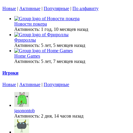
Новые
|
Активные
|
Популярные
|
По алфавиту
Новости покера
Активность: 1 год, 10 месяцев назад
Фрироллы
Активность: 5 лет, 5 месяцев назад
Home Games
Активность: 5 лет, 7 месяцев назад
Игроки
Новые
|
Активные
|
Популярные
jasonontob
Активность: 2 дня, 14 часов назад