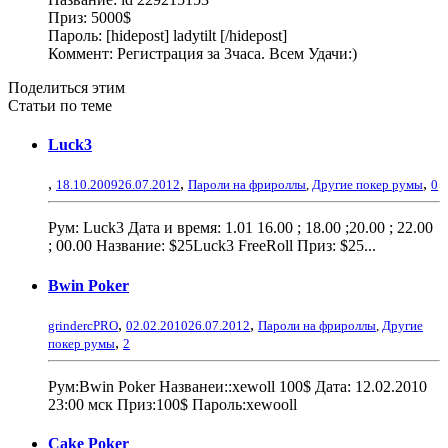
Приз: 5000$
Пароль: [hidepost] ladytilt [/hidepost]
Коммент: Регистрация за 3часа. Всем Удачи:)
Поделиться этим
Cтатьи по теме
Luck3
,
,
,
18.10.2009
26.07.2012
Пароли на фрироллы
,
Другие покер румы
0
Рум: Luck3 Дата и время: 1.01 16.00 ; 18.00 ;20.00 ; 22.00
; 00.00 Название: $25Luck3 FreeRoll Приз: $25...
Bwin Poker
,
,
grindercPRO
02.02.2010
26.07.2012
Пароли на фрироллы
,
Другие
,
покер румы
2
Рум:Bwin Poker Названеи::xewoll 100$ Дата: 12.02.2010
23:00 мск Приз:100$ Пароль:xewooll
Cake Poker