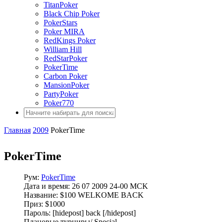
TitanPoker
Black Chip Poker
PokerStars
Poker MIRA
RedKings Poker
William Hill
RedStarPoker
PokerTime
Carbon Poker
MansionPoker
PartyPoker
Poker770
Главная
2009
PokerTime
PokerTime
Рум:
PokerTime
Дата и время: 26 07 2009 24-00 MCK
Название: $100 WELKOME BACK
Приз: $1000
Пароль: [hidepost] back [/hidepost]
Плановые турниры/ Special