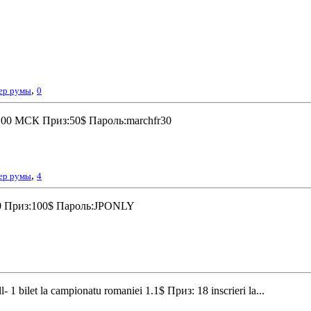
,
ер румы
0
22:00 МСК Приз:50$ Пароль:marchfr30
,
ер румы
4
:00 Приз:100$ Пароль:JPONLY
1 bilet la campionatu romaniei 1.1$ Приз: 18 inscrieri la...