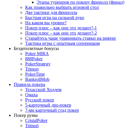
Этапы турниров по покеру фриролл (финал)
Как правильно выбрать игровой стол
Две тактики для фриролла
Быстрая игра на сильной руке
На каком вы уровне?
Покер плюс – как они это делают?-1
Покер плюс – как они это делают?-2
Старайтесь чаще уравнивать ставки на ривере
Тактика игры с опытным соперником
Бездепозитные бонусы
Poker MIRA
888Poker
PokerStrategy
Trimori
PokerTime
BankrollMob
Правила покера
Техасский Холдем
Омаха
Русский покер
5-карточный дро-покер
7-ми карточный стад покер
Покер румы
CristalPoker
Trimori