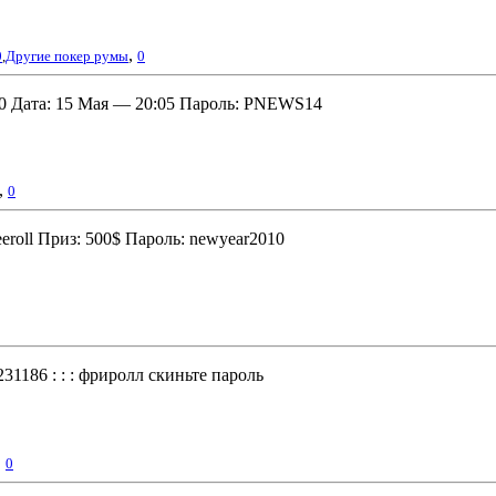
,
0
,
Другие покер румы
0
$770 Дата: 15 Мая — 20:05 Пароль: PNEWS14
,
0
eeroll Приз: 500$ Пароль: newyear2010
64231186 : : : фриролл скиньте пароль
,
0