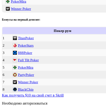
PokerMira
Winner Poker
Бонусы на первый депозит:
Покер рум
1
TitanPoker
2
PokerStars
3
888Poker
4
Full Tilt Poker
5
PokerMira
6
PartyPoker
7
Winner Poker
8
BlackChip
Как получить $10 на свой счет в Skrill
Необходимо авторизоваться