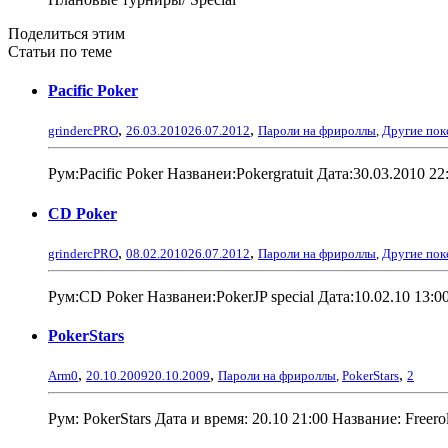
Поделиться этим
Cтатьи по теме
Pacific Poker
,
,
grindercPRO
26.03.2010
26.07.2012
Пароли на фрироллы
,
Другие пок
Рум:Pacific Poker Названеи:Pokergratuit Дата:30.03.2010 
CD Poker
,
,
grindercPRO
08.02.2010
26.07.2012
Пароли на фрироллы
,
Другие пок
Рум:CD Poker Названеи:PokerJP special Дата:10.02.10 13
PokerStars
,
,
,
Arm0
20.10.2009
20.10.2009
Пароли на фрироллы
,
PokerStars
2
Рум: PokerStars Дата и время: 20.10 21:00 Название: Freeroll- 