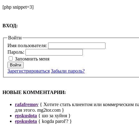
[php snippet=3]
ВХОД:
Войти
Имя пользователя:
Пароль:
Запомнить меня
Войти
Зарегистрироваться
Забыли пароль?
НОВЫЕ КОММЕНТАРИИ:
rafafremov
{ Хотите стать клиентом или коммерческим п
для этого. mg2tor.com }
epskuslota
{ шо за хуйня }
epskuslota
{ kogda parol'? }