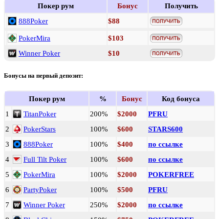
Покер рум
Бонус
Получить
888Poker
$88
PokerMira
$103
Winner Poker
$10
Бонусы на первый депозит:
Покер рум
%
Бонус
Код бонуса
1
TitanPoker
200%
$2000
PFRU
2
PokerStars
100%
$600
STARS600
3
888Poker
100%
$400
по ссылке
4
Full Tilt Poker
100%
$600
по ссылке
5
PokerMira
100%
$2000
POKERFREE
6
PartyPoker
100%
$500
PFRU
7
Winner Poker
250%
$2000
по ссылке