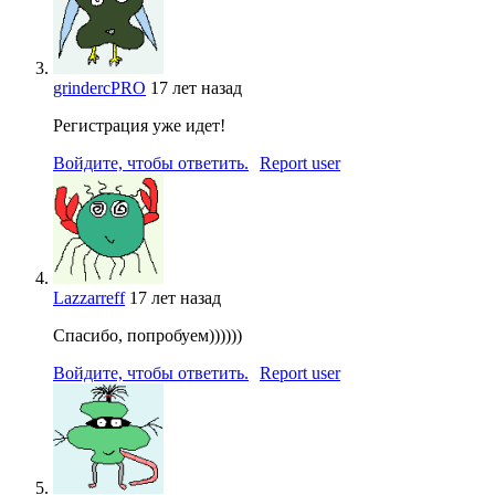
grindercPRO
17 лет назад
Регистрация уже идет!
Войдите, чтобы ответить.
Report user
Lazzarreff
17 лет назад
Спасибо, попробуем))))))
Войдите, чтобы ответить.
Report user