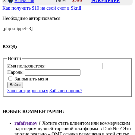
8
BlackChip
150%
$750
POKERFREE
Как получить $10 на свой счет в Skrill
Необходимо авторизоваться
[php snippet=3]
ВХОД:
Войти
Имя пользователя:
Пароль:
Запомнить меня
Войти
Зарегистрироваться
Забыли пароль?
НОВЫЕ КОММЕНТАРИИ:
rafafremov
{ Хотите стать клиентом или коммерческим
партнером лучшей торговой платформы в DarkNet? Это
вполне реально – ОМГ ссылка размещена в этой статье