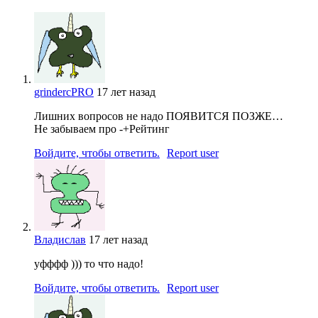
grindercPRO
17 лет назад
Лишних вопросов не надо ПОЯВИТСЯ ПОЗЖЕ…
Не забываем про -+Рейтинг
Войдите, чтобы ответить.
Report user
Владислав
17 лет назад
уфффф ))) то что надо!
Войдите, чтобы ответить.
Report user