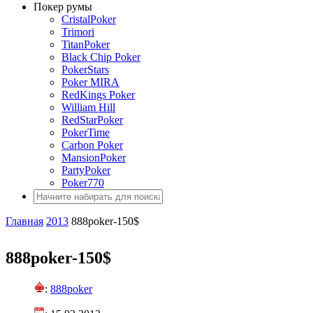
Покер румы
CristalPoker
Trimori
TitanPoker
Black Chip Poker
PokerStars
Poker MIRA
RedKings Poker
William Hill
RedStarPoker
PokerTime
Carbon Poker
MansionPoker
PartyPoker
Poker770
Главная
2013
888poker-150$
888poker-150$
:
888poker