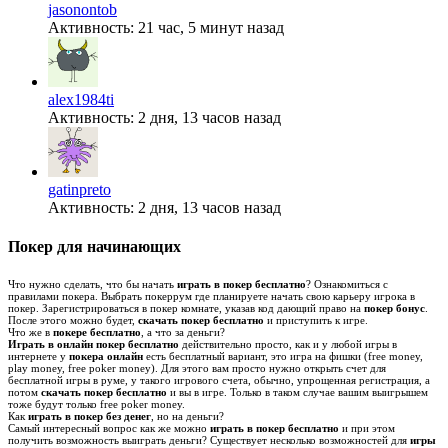
jasonontob
Активность: 21 час, 5 минут назад
alex1984ti
Активность: 2 дня, 13 часов назад
gatinpreto
Активность: 2 дня, 13 часов назад
Покер для начинающих
Что нужно сделать, что бы начать
играть в покер бесплатно
? Ознакомиться с
правилами покера. Выбрать покеррум где планируете начать свою карьеру игрока в
покер. Зарегистрироваться в покер комнате, указав код дающий право на
покер бонус
.
После этого можно будет,
скачать покер бесплатно
и приступить к игре.
Что же в
покере бесплатно
, а что за деньги?
Играть в онлайн покер бесплатно
действительно просто, как и у любой игры в
интернете у
покера онлайн
есть бесплатный вариант, это игра на фишки (free money,
play money, free poker money). Для этого вам просто нужно открыть счет для
бесплатной игры в руме, у такого игрового счета, обычно, упрощенная регистрация, а
потом
скачать покер бесплатно
и вы в игре. Только в таком случае вашим выигрышем
тоже будут только free poker money.
Как
играть в покер без денег
, но на деньги?
Самый интересный вопрос как же можно
играть в покер бесплатно
и при этом
получить возможность выиграть деньги? Существует несколько возможностей для
игры