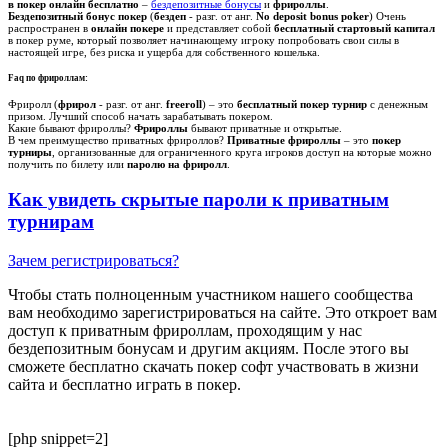
в покер онлайн бесплатно
–
бездепозитные бонусы
и
фрироллы
.
Бездепозитный бонус покер
(
бездеп
- разг. от анг.
No deposit bonus poker
) Очень
распространен в
онлайн покере
и представляет собой
бесплатный стартовый капитал
в покер руме, который позволяет начинающему игроку попробовать свои силы в
настоящей игре, без риска и ущерба для собственного кошелька.
Faq по фрироллам:
Фриролл (
фрирол
- разг. от анг.
freeroll
) – это
бесплатный покер турнир
с денежным
призом. Лучший способ начать зарабатывать покером.
Какие бывают фрироллы?
Фрироллы
бывают приватные и открытые.
В чем преимущество приватных фрироллов?
Приватные фрироллы
– это
покер
турниры
, организованные для ограниченного круга игроков доступ на которые можно
получить по билету или
паролю на фриролл
.
Как увидеть скрытые пароли к приватным
турнирам
Зачем регистрироваться?
Чтобы стать полноценным участником нашего сообщества
вам необходимо зарегистрироваться на сайте. Это откроет вам
доступ к приватным фрироллам, проходящим у нас
бездепозитным бонусам и другим акциям. После этого вы
сможете бесплатно скачать покер софт участвовать в жизни
сайта и бесплатно играть в покер.
[php snippet=2]