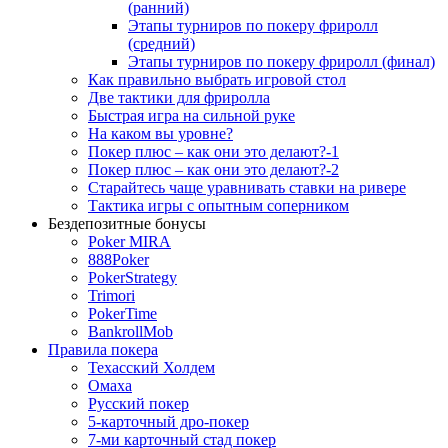
(ранний)
Этапы турниров по покеру фриролл
(средний)
Этапы турниров по покеру фриролл (финал)
Как правильно выбрать игровой стол
Две тактики для фриролла
Быстрая игра на сильной руке
На каком вы уровне?
Покер плюс – как они это делают?-1
Покер плюс – как они это делают?-2
Старайтесь чаще уравнивать ставки на ривере
Тактика игры с опытным соперником
Бездепозитные бонусы
Poker MIRA
888Poker
PokerStrategy
Trimori
PokerTime
BankrollMob
Правила покера
Техасский Холдем
Омаха
Русский покер
5-карточный дро-покер
7-ми карточный стад покер