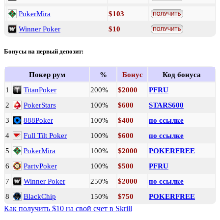
PokerMira
$103
Winner Poker
$10
Бонусы на первый депозит:
Покер рум
%
Бонус
Код бонуса
1
TitanPoker
200%
$2000
PFRU
2
PokerStars
100%
$600
STARS600
3
888Poker
100%
$400
по ссылке
4
Full Tilt Poker
100%
$600
по ссылке
5
PokerMira
100%
$2000
POKERFREE
6
PartyPoker
100%
$500
PFRU
7
Winner Poker
250%
$2000
по ссылке
8
BlackChip
150%
$750
POKERFREE
Как получить $10 на свой счет в Skrill