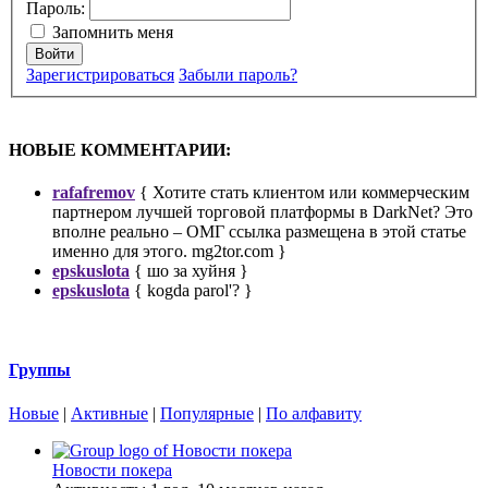
Пароль:
Запомнить меня
Войти
Зарегистрироваться
Забыли пароль?
НОВЫЕ КОММЕНТАРИИ:
rafafremov
{ Хотите стать клиентом или коммерческим
партнером лучшей торговой платформы в DarkNet? Это
вполне реально – ОМГ ссылка размещена в этой статье
именно для этого. mg2tor.com }
epskuslota
{ шо за хуйня }
epskuslota
{ kogda parol'? }
Группы
Новые
|
Активные
|
Популярные
|
По алфавиту
Новости покера