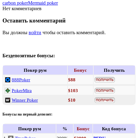
carbon poker
Mermaid poker
Нет комментариев
Оставить комментарий
Вы должны
войти
чтобы оставить комментарий.
Бездепозитные бонусы:
Покер рум
Бонус
Получить
888Poker
$88
PokerMira
$103
Winner Poker
$10
Бонусы на первый депозит:
Покер рум
%
Бонус
Код бонуса