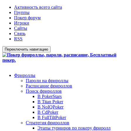
Активность всего сайта
Группы
Покер форум
Игроки
Сайты
Связь
RSS
Переключить навигацию
Фрироллы
Пароли на фрироллы
Расписание фрироллов
Поиск фрироллов
В PokerStars
В Titan Poker
В NoIQPoker
В CdPoker
В FullTiltPoker
Стратегия фрироллов
Этапы турниров по покеру фриролл