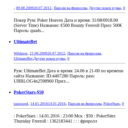
,
,
,
09.08.2009
26.07.2012
Пароли на фрироллы
,
Другие покер румы
0
Покер Рум: Poker Heaven Дата и время: 31/08/0918.00
(Server Time) Название: €500 Bounty Freeroll Приз: 500€
Пароль: quads...
UltimateBet
,
,
Wildpest
21.06.2009
26.07.2012
Пароли на фрироллы
,
,
UltimateBet
,
Другие покер румы
0
Рум: UltimateBet Дата и время: 24.06 в 21-00 по времени
сайта Название: ID:4407280 Пароль: pass:
UBBLOG4n2598960 Приз:...
PokerStars-$50
,
,
,
password
14.01.2016
14.01.2016
Пароли на фрироллы
,
PokerStars
0
: PokerStars : 14.01.2016 : 23:00 Мск : $50 : PokerSites
Thursday Freeroll : 1362183441 : : : фриролл