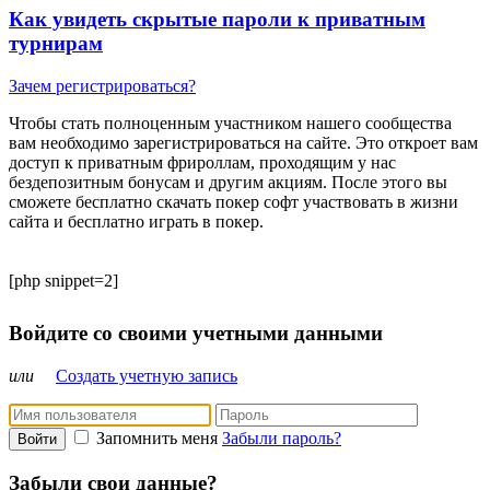
Как увидеть скрытые пароли к приватным
турнирам
Зачем регистрироваться?
Чтобы стать полноценным участником нашего сообщества
вам необходимо зарегистрироваться на сайте. Это откроет вам
доступ к приватным фрироллам, проходящим у нас
бездепозитным бонусам и другим акциям. После этого вы
сможете бесплатно скачать покер софт участвовать в жизни
сайта и бесплатно играть в покер.
[php snippet=2]
Войдите со своими учетными данными
или
Создать учетную запись
Запомнить меня
Забыли пароль?
Войти
Забыли свои данные?