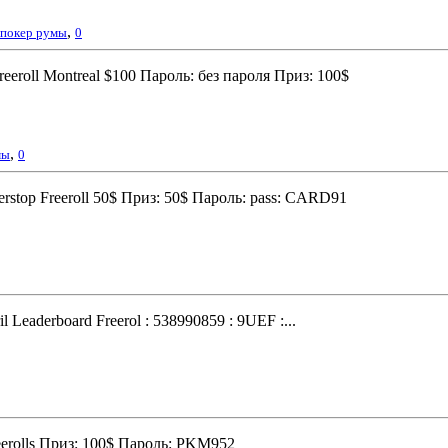
,
 покер румы
0
reeroll Montreal $100 Пароль: без пароля Приз: 100$
,
мы
0
erstop Freeroll 50$ Приз: 50$ Пароль: pass: CARD91
il Leaderboard Freerol : 538990859 : 9UEF :...
eerolls Приз: 100$ Пароль: PKM952