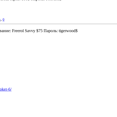
,
e
0
ание: Freerol Savvy $75 Пароль: tigerwood$
poker-6/