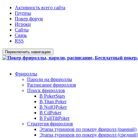
Активность всего сайта
Группы
Покер форум
Игроки
Сайты
Связь
RSS
Переключить навигацию
Фрироллы
Пароли на фрироллы
Расписание фрироллов
Поиск фрироллов
В PokerStars
В Titan Poker
В NoIQPoker
В CdPoker
В FullTiltPoker
Стратегия фрироллов
Этапы турниров по покеру фриролл (ранний)
Этапы турниров по покеру фриролл (средний