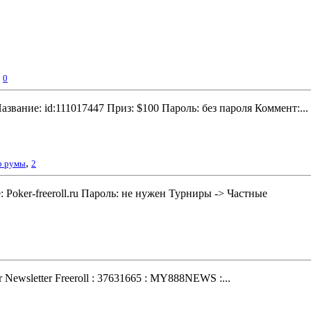
,
0
 Название: id:111017447 Приз: $100 Пароль: без пароля Коммент:...
,
р румы
2
: Poker-freeroll.ru Пароль: не нужен Турниры -> Частные
r Newsletter Freeroll : 37631665 : MY888NEWS :...