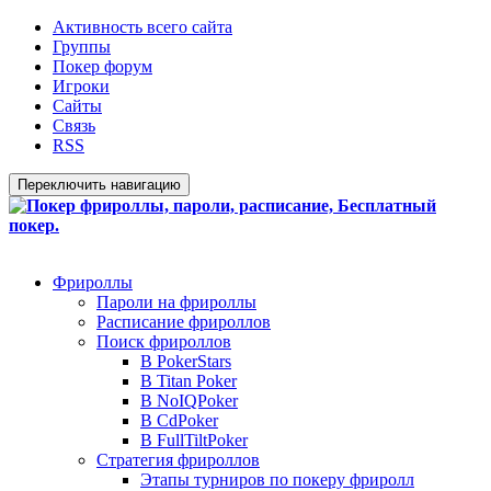
Активность всего сайта
Группы
Покер форум
Игроки
Сайты
Связь
RSS
Переключить навигацию
Фрироллы
Пароли на фрироллы
Расписание фрироллов
Поиск фрироллов
В PokerStars
В Titan Poker
В NoIQPoker
В CdPoker
В FullTiltPoker
Стратегия фрироллов
Этапы турниров по покеру фриролл