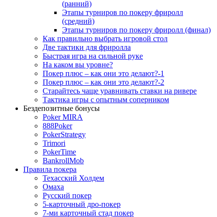
(ранний)
Этапы турниров по покеру фриролл
(средний)
Этапы турниров по покеру фриролл (финал)
Как правильно выбрать игровой стол
Две тактики для фриролла
Быстрая игра на сильной руке
На каком вы уровне?
Покер плюс – как они это делают?-1
Покер плюс – как они это делают?-2
Старайтесь чаще уравнивать ставки на ривере
Тактика игры с опытным соперником
Бездепозитные бонусы
Poker MIRA
888Poker
PokerStrategy
Trimori
PokerTime
BankrollMob
Правила покера
Техасский Холдем
Омаха
Русский покер
5-карточный дро-покер
7-ми карточный стад покер