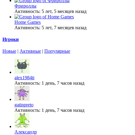
Фрироллы
Активность: 5 лет, 5 месяцев назад
Home Games
Активность: 5 лет, 7 месяцев назад
Игроки
Новые
|
Активные
|
Популярные
alex1984ti
Активность: 1 день, 7 часов назад
gatinpreto
Активность: 1 день, 7 часов назад
Александр