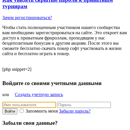
турнирам
Зачем регистрироваться?
Чтобы стать полноценным участником нашего сообщества
вам необходимо зарегистрироваться на сайте. Это откроет вам
доступ к приватным фрироллам, проходящим у нас
бездепозитным бонусам и другим акциям. После этого вы
сможете бесплатно скачать покер софт участвовать в жизни
сайта и бесплатно играть в покер.
[php snippet=2]
Войдите со своими учетными данными
или
Создать учетную запись
Запомнить меня
Забыли пароль?
Войти
Забыли свои данные?