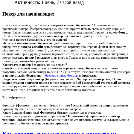
Активность: 1 день, 7 часов назад
Покер для начинающих
Что нужно сделать, что бы начать
играть в покер бесплатно
? Ознакомиться с
правилами покера. Выбрать покеррум где планируете начать свою карьеру игрока в
покер. Зарегистрироваться в покер комнате, указав код дающий право на
покер бонус
.
После этого можно будет,
скачать покер бесплатно
и приступить к игре.
Что же в
покере бесплатно
, а что за деньги?
Играть в онлайн покер бесплатно
действительно просто, как и у любой игры в
интернете у
покера онлайн
есть бесплатный вариант, это игра на фишки (free money,
play money, free poker money). Для этого вам просто нужно открыть счет для
бесплатной игры в руме, у такого игрового счета, обычно, упрощенная регистрация, а
потом
скачать покер бесплатно
и вы в игре. Только в таком случае вашим выигрышем
тоже будут только free poker money.
Как
играть в покер без денег
, но на деньги?
Самый интересный вопрос как же можно
играть в покер бесплатно
и при этом
получить возможность выиграть деньги? Существует несколько возможностей для
игры
в покер онлайн бесплатно
–
бездепозитные бонусы
и
фрироллы
.
Бездепозитный бонус покер
(
бездеп
- разг. от анг.
No deposit bonus poker
) Очень
распространен в
онлайн покере
и представляет собой
бесплатный стартовый капитал
в покер руме, который позволяет начинающему игроку попробовать свои силы в
настоящей игре, без риска и ущерба для собственного кошелька.
Faq по фрироллам:
Фриролл (
фрирол
- разг. от анг.
freeroll
) – это
бесплатный покер турнир
с денежным
призом. Лучший способ начать зарабатывать покером.
Какие бывают фрироллы?
Фрироллы
бывают приватные и открытые.
В чем преимущество приватных фрироллов?
Приватные фрироллы
– это
покер
турниры
, организованные для ограниченного круга игроков доступ на которые можно
получить по билету или
паролю на фриролл
.
Как увидеть скрытые пароли к приватным