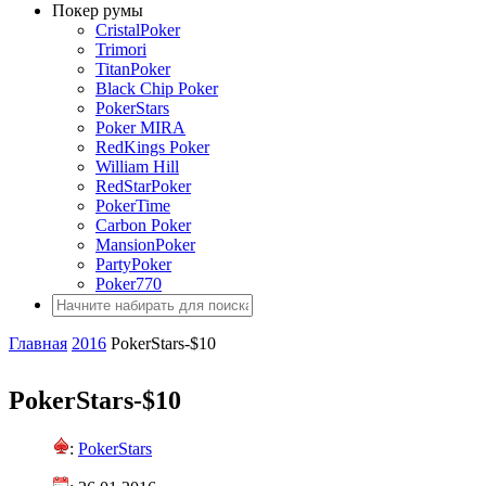
Покер румы
CristalPoker
Trimori
TitanPoker
Black Chip Poker
PokerStars
Poker MIRA
RedKings Poker
William Hill
RedStarPoker
PokerTime
Carbon Poker
MansionPoker
PartyPoker
Poker770
Главная
2016
PokerStars-$10
PokerStars-$10
:
PokerStars