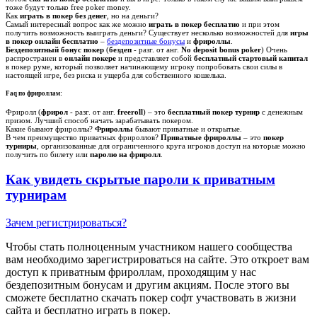
тоже будут только free poker money.
Как
играть в покер без денег
, но на деньги?
Самый интересный вопрос как же можно
играть в покер бесплатно
и при этом
получить возможность выиграть деньги? Существует несколько возможностей для
игры
в покер онлайн бесплатно
–
бездепозитные бонусы
и
фрироллы
.
Бездепозитный бонус покер
(
бездеп
- разг. от анг.
No deposit bonus poker
) Очень
распространен в
онлайн покере
и представляет собой
бесплатный стартовый капитал
в покер руме, который позволяет начинающему игроку попробовать свои силы в
настоящей игре, без риска и ущерба для собственного кошелька.
Faq по фрироллам:
Фриролл (
фрирол
- разг. от анг.
freeroll
) – это
бесплатный покер турнир
с денежным
призом. Лучший способ начать зарабатывать покером.
Какие бывают фрироллы?
Фрироллы
бывают приватные и открытые.
В чем преимущество приватных фрироллов?
Приватные фрироллы
– это
покер
турниры
, организованные для ограниченного круга игроков доступ на которые можно
получить по билету или
паролю на фриролл
.
Как увидеть скрытые пароли к приватным
турнирам
Зачем регистрироваться?
Чтобы стать полноценным участником нашего сообщества
вам необходимо зарегистрироваться на сайте. Это откроет вам
доступ к приватным фрироллам, проходящим у нас
бездепозитным бонусам и другим акциям. После этого вы
сможете бесплатно скачать покер софт участвовать в жизни
сайта и бесплатно играть в покер.