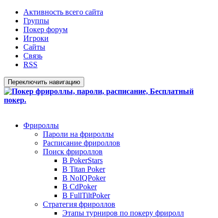
Активность всего сайта
Группы
Покер форум
Игроки
Сайты
Связь
RSS
Переключить навигацию
Фрироллы
Пароли на фрироллы
Расписание фрироллов
Поиск фрироллов
В PokerStars
В Titan Poker
В NoIQPoker
В CdPoker
В FullTiltPoker
Стратегия фрироллов
Этапы турниров по покеру фриролл