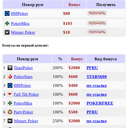
Покер рум
Бонус
Получить
888Poker
$88
PokerMira
$103
Winner Poker
$10
Бонусы на первый депозит:
Покер рум
%
Бонус
Код бонуса
1
TitanPoker
200%
$2000
PFRU
2
PokerStars
100%
$600
STARS600
3
888Poker
100%
$400
по ссылке
4
Full Tilt Poker
100%
$600
по ссылке
5
PokerMira
100%
$2000
POKERFREE
6
PartyPoker
100%
$500
PFRU
7
Winner Poker
250%
$2000
по ссылке