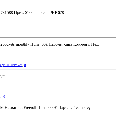
181781588 Приз: $100 Пароль: PKR678
2pockets monthly Приз: 50€ Пароль: xmas Коммент: Не...
,
er
,
FullTiltPoker
0
yju
,
ы
0
M Название: Freeroll Приз: 600E Пароль: freemoney