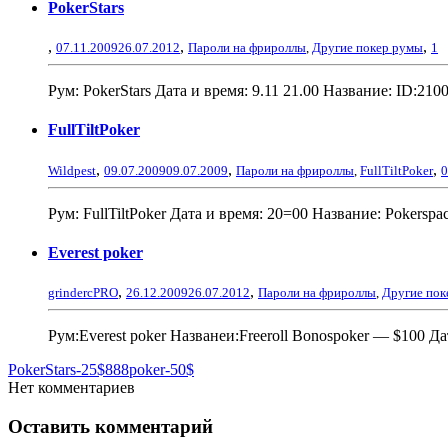
PokerStars
,
,
,
07.11.2009
26.07.2012
Пароли на фрироллы
,
Другие покер румы
1
Рум: PokerStars Дата и время: 9.11 21.00 Название: ID:2
FullTiltPoker
,
,
,
Wildpest
09.07.2009
09.07.2009
Пароли на фрироллы
,
FullTiltPoker
0
Рум: FullTiltPoker Дата и время: 20=00 Название: Pokerspa
Everest poker
,
,
grindercPRO
26.12.2009
26.07.2012
Пароли на фрироллы
,
Другие пок
Рум:Everest poker Названеи:Freeroll Bonospoker — $100 Да
PokerStars-25$
888poker-50$
Нет комментариев
Оставить комментарий