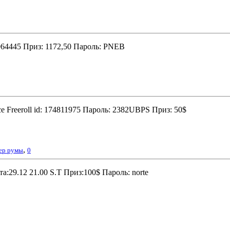
10064445 Приз: 1172,50 Пароль: PNEB
ce Freeroll id: 174811975 Пароль: 2382UBPS Приз: 50$
,
ер румы
0
та:29.12 21.00 S.T Приз:100$ Пароль: norte