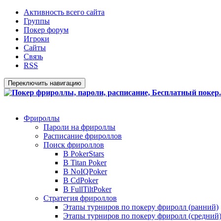
Активность всего сайта
Группы
Покер форум
Игроки
Сайты
Связь
RSS
Переключить навигацию
Фрироллы
Пароли на фрироллы
Расписание фрироллов
Поиск фрироллов
В PokerStars
В Titan Poker
В NoIQPoker
В CdPoker
В FullTiltPoker
Стратегия фрироллов
Этапы турниров по покеру фриролл (ранний)
Этапы турниров по покеру фриролл (средний