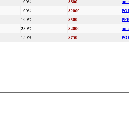
100%
$600
по 
100%
$2000
PO
100%
$500
PF
250%
$2000
по 
150%
$750
PO