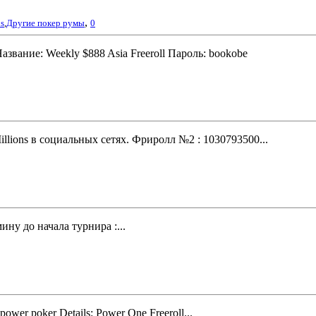
,
ds
,
Другие покер румы
0
азвание: Weekly $888 Asia Freeroll Пароль: bookobe
oMillions в социальных сетях. Фриролл №2 : 1030793500...
 мину до начала турнира :...
power poker Details: Power One Freeroll...