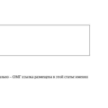
ально – ОМГ ссылка размещена в этой статье именно