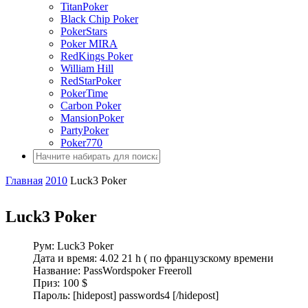
TitanPoker
Black Chip Poker
PokerStars
Poker MIRA
RedKings Poker
William Hill
RedStarPoker
PokerTime
Carbon Poker
MansionPoker
PartyPoker
Poker770
Главная
2010
Luck3 Poker
Luck3 Poker
Рум: Luck3 Poker
Дата и время: 4.02 21 h ( по французскому времени
Название: PassWordspoker Freeroll
Приз: 100 $
Пароль: [hidepost] passwords4 [/hidepost]