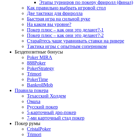
Этапы турниров по покеру фриролл (финал)
Как правильно выбрать игровой стол
Две тактики для фриролла
Быстрая игра на сильной руке
На каком вы уровне?
Покер плюс – как они это делают?-1
Покер плюс – как они это делают?-2
Старайтесь чаще уравнивать ставки на ривере
Тактика игры с опытным соперником
Бездепозитные бонусы
Poker MIRA
888Poker
PokerStrategy
Trimori
PokerTime
BankrollMob
Правила покера
Техасский Холдем
Омаха
Русский покер
5-карточный дро-покер
7-ми карточный стад покер
Покер румы
CristalPoker
Trimori