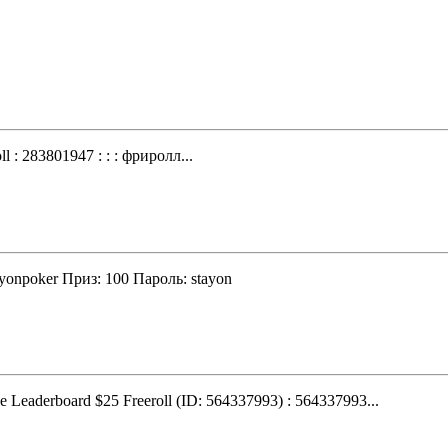
ll : 283801947 : : : фриролл...
ayonpoker Приз: 100 Пароль: stayon
ne Leaderboard $25 Freeroll (ID: 564337993) : 564337993...