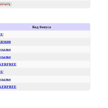
Код бонуса
RU
ARS600
ссылке
ссылке
KERFREE
RU
ссылке
KERFREE