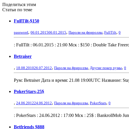
Поделиться этим
Cтатьи по теме
FullTilt-$150
,
,
,
password
06.01.2015
06.01.2015
Пароли на фрироллы
,
FullTilt
0
: FullTilt : 06.01.2015 : 21:00 Мск : $150 : Double Take Freero
Betraiser
,
,
,
18.08.2010
26.07.2012
Пароли на фрироллы
,
Другие покер румы
0
Рум: Betraiser Дата и время: 21.08 19:00UTC Название: St
PokerStars-25$
,
,
,
24.06.2012
24.06.2012
Пароли на фрироллы
,
PokerStars
0
: PokerStars : 24.06.2012 : 17:00 Мск : 25$ : BankrollMob Ju
Betfriends $888