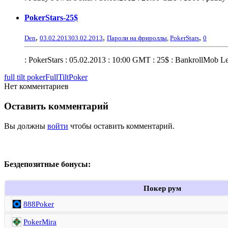
PokerStars-25$
,
,
,
Den
03.02.2013
03.02.2013
Пароли на фрироллы
,
PokerStars
0
: PokerStars : 05.02.2013 : 10:00 GMT : 25$ : BankrollMob Le
full tilt poker
FullTiltPoker
Нет комментариев
Оставить комментарий
Вы должны
войти
чтобы оставить комментарий.
Бездепозитные бонусы:
Покер рум
888Poker
PokerMira