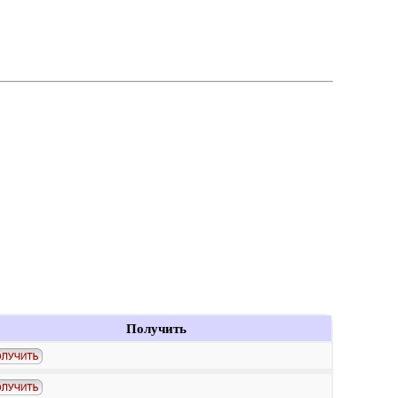
Получить