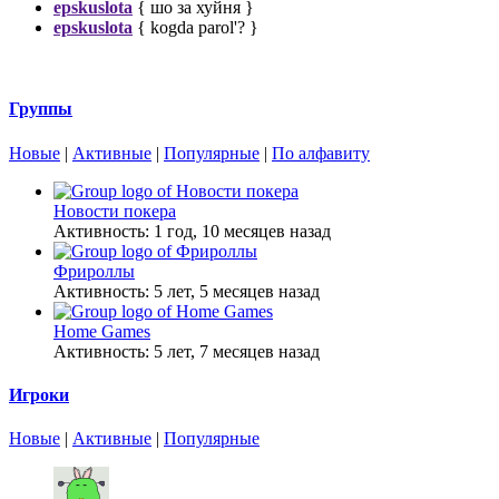
epskuslota
{ шо за хуйня }
epskuslota
{ kogda parol'? }
Группы
Новые
|
Активные
|
Популярные
|
По алфавиту
Новости покера
Активность: 1 год, 10 месяцев назад
Фрироллы
Активность: 5 лет, 5 месяцев назад
Home Games
Активность: 5 лет, 7 месяцев назад
Игроки
Новые
|
Активные
|
Популярные