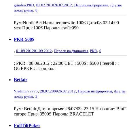
,
,
grindercPRO
07.02.2010
26.07.2012
Пароли на фрироллы
,
Другие
,
покер румы
0
Рум:NordicBet Названеи:newfie 100€ Дата:08.02 14:00
мск Приз:100€ Пароль:newfie090
PKR-500$
,
,
,
01.09.2012
01.09.2012
Пароли на фрироллы
,
PKR
0
: PKR : 08.09.2012 : 22:00 CET : 500$ : $500 Freeroll : :
GGEPKR : : фриролл
Betfair
,
,
Vladimir77775
28.07.2009
26.07.2012
Пароли на фрироллы
,
Другие
,
покер румы
3
Рум: Betfair Дата и время: 28/07/09 23.15 Название: Bluff
europe Приз: 3500S Пароль: BRACELET
FullTiltPoker