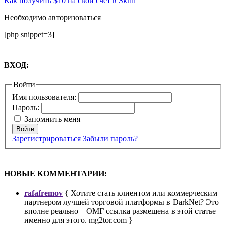
Как получить $10 на свой счет в Skrill
Необходимо авторизоваться
[php snippet=3]
ВХОД:
Войти
Имя пользователя:
Пароль:
Запомнить меня
Войти
Зарегистрироваться
Забыли пароль?
НОВЫЕ КОММЕНТАРИИ:
rafafremov
{ Хотите стать клиентом или коммерческим
партнером лучшей торговой платформы в DarkNet? Это
вполне реально – ОМГ ссылка размещена в этой статье
именно для этого. mg2tor.com }