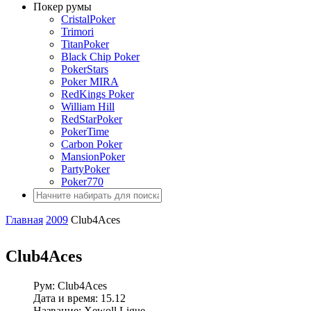
Покер румы
CristalPoker
Trimori
TitanPoker
Black Chip Poker
PokerStars
Poker MIRA
RedKings Poker
William Hill
RedStarPoker
PokerTime
Carbon Poker
MansionPoker
PartyPoker
Poker770
Главная
2009
Club4Aces
Club4Aces
Рум: Club4Aces
Дата и время: 15.12
Название: Xewoll Ligue