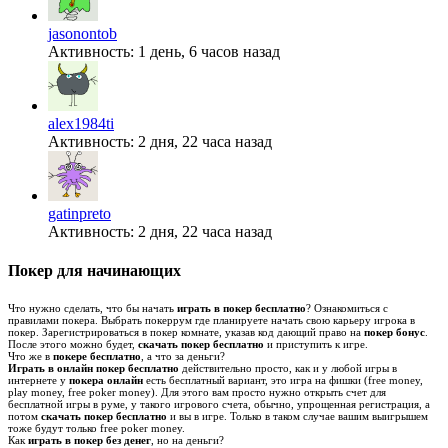
jasonontob
Активность: 1 день, 6 часов назад
alex1984ti
Активность: 2 дня, 22 часа назад
gatinpreto
Активность: 2 дня, 22 часа назад
Покер для начинающих
Что нужно сделать, что бы начать
играть в покер бесплатно
? Ознакомиться с
правилами покера. Выбрать покеррум где планируете начать свою карьеру игрока в
покер. Зарегистрироваться в покер комнате, указав код дающий право на
покер бонус
.
После этого можно будет,
скачать покер бесплатно
и приступить к игре.
Что же в
покере бесплатно
, а что за деньги?
Играть в онлайн покер бесплатно
действительно просто, как и у любой игры в
интернете у
покера онлайн
есть бесплатный вариант, это игра на фишки (free money,
play money, free poker money). Для этого вам просто нужно открыть счет для
бесплатной игры в руме, у такого игрового счета, обычно, упрощенная регистрация, а
потом
скачать покер бесплатно
и вы в игре. Только в таком случае вашим выигрышем
тоже будут только free poker money.
Как
играть в покер без денег
, но на деньги?