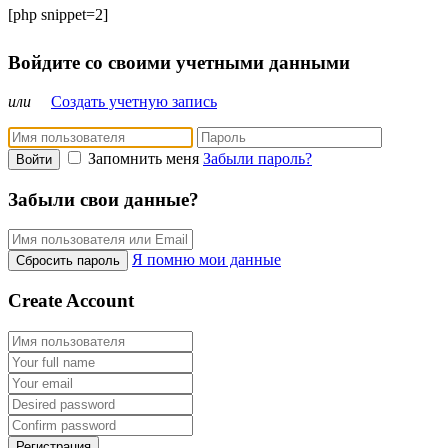
[php snippet=2]
Войдите со своими учетными данными
или
Создать учетную запись
Запомнить меня
Забыли пароль?
Войти
Забыли свои данные?
Я помню мои данные
Сбросить пароль
Create Account
Регистрация