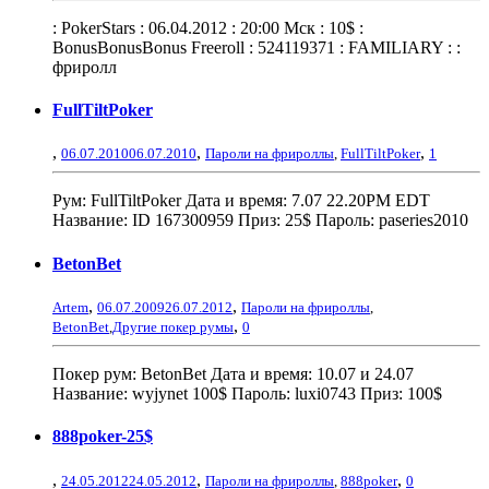
: PokerStars : 06.04.2012 : 20:00 Мск : 10$ :
BonusBonusBonus Freeroll : 524119371 : FAMILIARY : :
фриролл
FullTiltPoker
,
,
,
06.07.2010
06.07.2010
Пароли на фрироллы
,
FullTiltPoker
1
Рум: FullTiltPoker Дата и время: 7.07 22.20PM EDT
Название: ID 167300959 Приз: 25$ Пароль: paseries2010
BetonBet
,
,
Artem
06.07.2009
26.07.2012
Пароли на фрироллы
,
,
BetonBet
,
Другие покер румы
0
Покер рум: BetonBet Дата и время: 10.07 и 24.07
Название: wyjynet 100$ Пароль: luxi0743 Приз: 100$
888poker-25$
,
,
,
24.05.2012
24.05.2012
Пароли на фрироллы
,
888poker
0