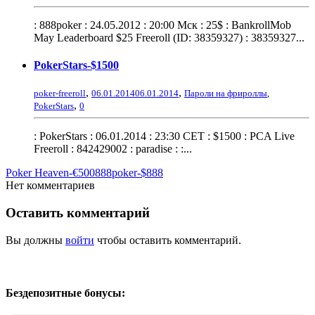
: 888poker : 24.05.2012 : 20:00 Мск : 25$ : BankrollMob
May Leaderboard $25 Freeroll (ID: 38359327) : 38359327...
PokerStars-$1500
,
,
poker-freeroll
06.01.2014
06.01.2014
Пароли на фрироллы
,
,
PokerStars
0
: PokerStars : 06.01.2014 : 23:30 CET : $1500 : PCA Live
Freeroll : 842429002 : paradise : :...
Poker Heaven-€500
888poker-$888
Нет комментариев
Оставить комментарий
Вы должны
войти
чтобы оставить комментарий.
Бездепозитные бонусы: