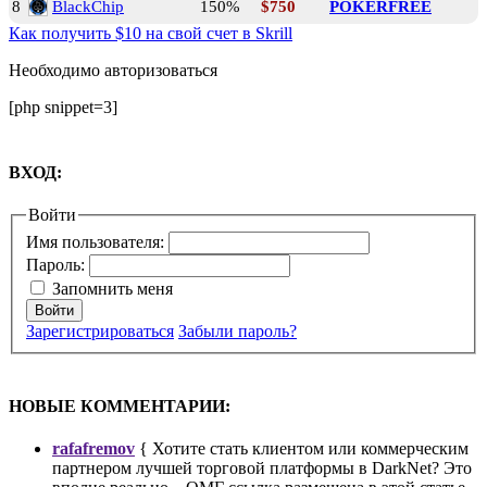
8
BlackChip
150%
$750
POKERFREE
Как получить $10 на свой счет в Skrill
Необходимо авторизоваться
[php snippet=3]
ВХОД:
Войти
Имя пользователя:
Пароль:
Запомнить меня
Войти
Зарегистрироваться
Забыли пароль?
НОВЫЕ КОММЕНТАРИИ:
rafafremov
{ Хотите стать клиентом или коммерческим
партнером лучшей торговой платформы в DarkNet? Это