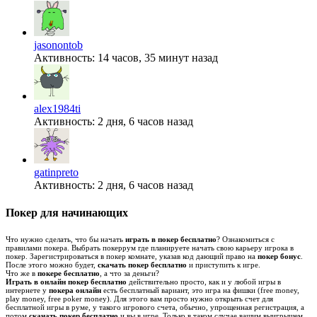
jasonontob
Активность: 14 часов, 35 минут назад
alex1984ti
Активность: 2 дня, 6 часов назад
gatinpreto
Активность: 2 дня, 6 часов назад
Покер для начинающих
Что нужно сделать, что бы начать
играть в покер бесплатно
? Ознакомиться с
правилами покера. Выбрать покеррум где планируете начать свою карьеру игрока в
покер. Зарегистрироваться в покер комнате, указав код дающий право на
покер бонус
.
После этого можно будет,
скачать покер бесплатно
и приступить к игре.
Что же в
покере бесплатно
, а что за деньги?
Играть в онлайн покер бесплатно
действительно просто, как и у любой игры в
интернете у
покера онлайн
есть бесплатный вариант, это игра на фишки (free money,
play money, free poker money). Для этого вам просто нужно открыть счет для
бесплатной игры в руме, у такого игрового счета, обычно, упрощенная регистрация, а
потом
скачать покер бесплатно
и вы в игре. Только в таком случае вашим выигрышем