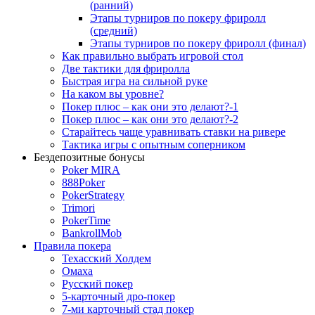
(ранний)
Этапы турниров по покеру фриролл
(средний)
Этапы турниров по покеру фриролл (финал)
Как правильно выбрать игровой стол
Две тактики для фриролла
Быстрая игра на сильной руке
На каком вы уровне?
Покер плюс – как они это делают?-1
Покер плюс – как они это делают?-2
Старайтесь чаще уравнивать ставки на ривере
Тактика игры с опытным соперником
Бездепозитные бонусы
Poker MIRA
888Poker
PokerStrategy
Trimori
PokerTime
BankrollMob
Правила покера
Техасский Холдем
Омаха
Русский покер
5-карточный дро-покер
7-ми карточный стад покер