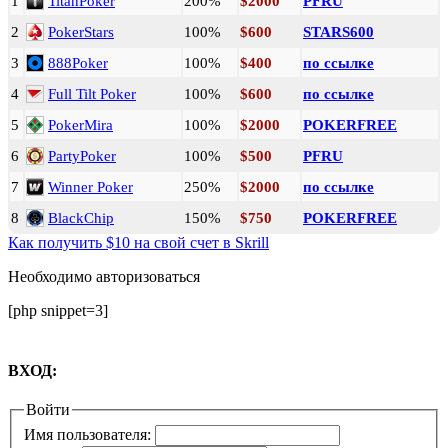
1
TitanPoker
200%
$2000
PFRU
2
PokerStars
100%
$600
STARS600
3
888Poker
100%
$400
по ссылке
4
Full Tilt Poker
100%
$600
по ссылке
5
PokerMira
100%
$2000
POKERFREE
6
PartyPoker
100%
$500
PFRU
7
Winner Poker
250%
$2000
по ссылке
8
BlackChip
150%
$750
POKERFREE
Как получить $10 на свой счет в Skrill
Необходимо авторизоваться
[php snippet=3]
ВХОД:
Войти
Имя пользователя: