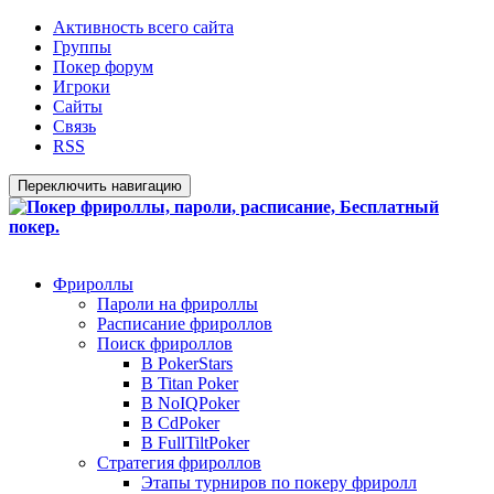
Активность всего сайта
Группы
Покер форум
Игроки
Сайты
Связь
RSS
Переключить навигацию
Фрироллы
Пароли на фрироллы
Расписание фрироллов
Поиск фрироллов
В PokerStars
В Titan Poker
В NoIQPoker
В CdPoker
В FullTiltPoker
Стратегия фрироллов
Этапы турниров по покеру фриролл