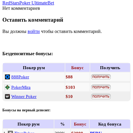
RedStarsPoker
UltimateBet
Нет комментариев
Оставить комментарий
Вы должны
войти
чтобы оставить комментарий.
Бездепозитные бонусы:
Покер рум
Бонус
Получить
888Poker
$88
PokerMira
$103
Winner Poker
$10
Бонусы на первый депозит:
Покер рум
%
Бонус
Код бонуса