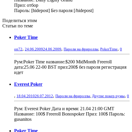
Приз: отбор
Пароль: [hidepost] Без пароля [/hidepost]
Поделиться этим
Cтатьи по теме
Poker Time
,
,
,
on72
24.06.2009
24.06.2009
Пароли на фрироллы
,
PokerTime
0
Рум:Poker Time название:$200 MidMonth Freeroll
дата:25.06 22-00 BST приз:200$ без пароля регистрация
идет
Everest Poker
,
,
,
18.04.2010
26.07.2012
Пароли на фрироллы
,
Другие покер румы
0
Рум: Everest Poker Дата и время: 21.04 21:00 GMT
Название: 100$ Freeroll Bonospoker Приз: 100$ Пароль:
gusanitos
Poker Time