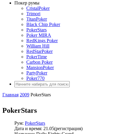
Покер румы
CristalPoker
Trimori
TitanPoker
Black Chip Poker
PokerStars
Poker MIRA
RedKings Poker
William Hill
RedStarPoker
PokerTime
Carbon Poker
MansionPoker
PartyPoker
Poker770
Главная
2009
PokerStars
PokerStars
Рум:
PokerStars
Дата и время: 21.05(регистрация)
Название: Daily Eighty Grand