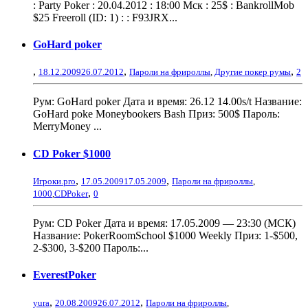
: Party Poker : 20.04.2012 : 18:00 Мск : 25$ : BankrollMob
$25 Freeroll (ID: 1) : : F93JRX...
GoHard poker
,
,
,
18.12.2009
26.07.2012
Пароли на фрироллы
,
Другие покер румы
2
Рум: GoHard poker Дата и время: 26.12 14.00s/t Название:
GoHard poke Moneybookers Bash Приз: 500$ Пароль:
MerryMoney ...
CD Poker $1000
,
,
Игроки.pro
17.05.2009
17.05.2009
Пароли на фрироллы
,
,
1000
,
CDPoker
0
Рум: CD Poker Дата и время: 17.05.2009 — 23:30 (МСК)
Название: PokerRoomSchool $1000 Weekly Приз: 1-$500,
2-$300, 3-$200 Пароль:...
EverestPoker
,
,
yura
20.08.2009
26.07.2012
Пароли на фрироллы
,