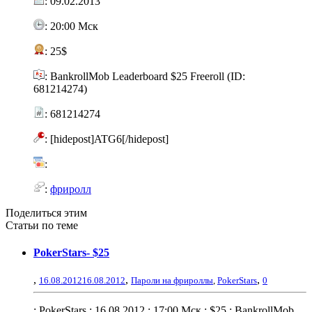
: 09.02.2013
: 20:00 Мск
: 25$
: BankrollMob Leaderboard $25 Freeroll (ID:
681214274)
: 681214274
: [hidepost]ATG6[/hidepost]
:
:
фриролл
Поделиться этим
Cтатьи по теме
PokerStars- $25
,
,
,
16.08.2012
16.08.2012
Пароли на фрироллы
,
PokerStars
0
: PokerStars : 16.08.2012 : 17:00 Мск : $25 : BankrollMob