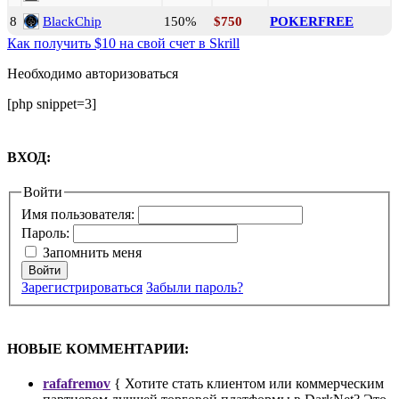
8
BlackChip
150%
$750
POKERFREE
Как получить $10 на свой счет в Skrill
Необходимо авторизоваться
[php snippet=3]
ВХОД:
Войти
Имя пользователя:
Пароль:
Запомнить меня
Войти
Зарегистрироваться
Забыли пароль?
НОВЫЕ КОММЕНТАРИИ:
rafafremov
{ Хотите стать клиентом или коммерческим