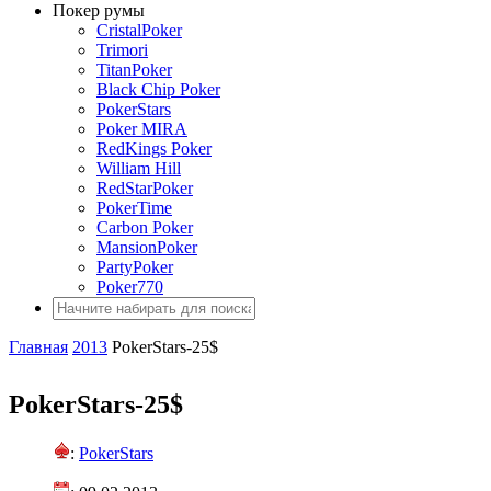
Покер румы
CristalPoker
Trimori
TitanPoker
Black Chip Poker
PokerStars
Poker MIRA
RedKings Poker
William Hill
RedStarPoker
PokerTime
Carbon Poker
MansionPoker
PartyPoker
Poker770
Главная
2013
PokerStars-25$
PokerStars-25$
:
PokerStars