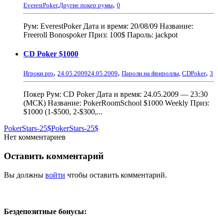
,
EverestPoker
,
Другие покер румы
0
Рум: EverestPoker Дата и время: 20/08/09 Название:
Freeroll Bonospoker Приз: 100$ Пароль: jackpot
CD Poker $1000
,
,
,
Игроки.pro
24.05.2009
24.05.2009
Пароли на фрироллы
,
CDPoker
3
Покер Рум: CD Poker Дата и время: 24.05.2009 — 23:30
(МСК) Название: PokerRoomSchool $1000 Weekly Приз:
$1000 (1-$500, 2-$300,...
PokerStars-25$
PokerStars-25$
Нет комментариев
Оставить комментарий
Вы должны
войти
чтобы оставить комментарий.
Бездепозитные бонусы: