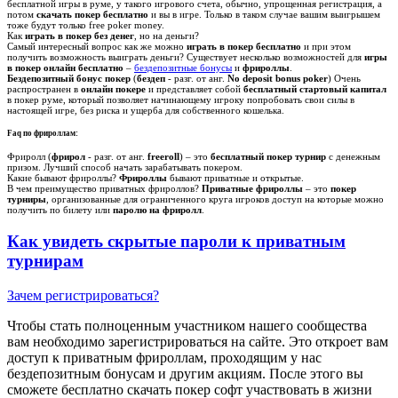
бесплатной игры в руме, у такого игрового счета, обычно, упрощенная регистрация, а
потом
скачать покер бесплатно
и вы в игре. Только в таком случае вашим выигрышем
тоже будут только free poker money.
Как
играть в покер без денег
, но на деньги?
Самый интересный вопрос как же можно
играть в покер бесплатно
и при этом
получить возможность выиграть деньги? Существует несколько возможностей для
игры
в покер онлайн бесплатно
–
бездепозитные бонусы
и
фрироллы
.
Бездепозитный бонус покер
(
бездеп
- разг. от анг.
No deposit bonus poker
) Очень
распространен в
онлайн покере
и представляет собой
бесплатный стартовый капитал
в покер руме, который позволяет начинающему игроку попробовать свои силы в
настоящей игре, без риска и ущерба для собственного кошелька.
Faq по фрироллам:
Фриролл (
фрирол
- разг. от анг.
freeroll
) – это
бесплатный покер турнир
с денежным
призом. Лучший способ начать зарабатывать покером.
Какие бывают фрироллы?
Фрироллы
бывают приватные и открытые.
В чем преимущество приватных фрироллов?
Приватные фрироллы
– это
покер
турниры
, организованные для ограниченного круга игроков доступ на которые можно
получить по билету или
паролю на фриролл
.
Как увидеть скрытые пароли к приватным
турнирам
Зачем регистрироваться?
Чтобы стать полноценным участником нашего сообщества
вам необходимо зарегистрироваться на сайте. Это откроет вам
доступ к приватным фрироллам, проходящим у нас
бездепозитным бонусам и другим акциям. После этого вы
сможете бесплатно скачать покер софт участвовать в жизни