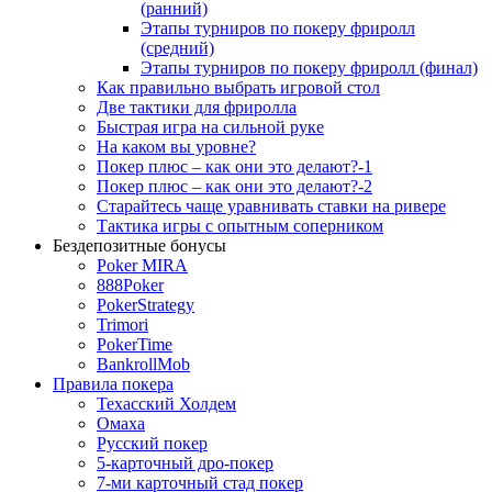
(ранний)
Этапы турниров по покеру фриролл
(средний)
Этапы турниров по покеру фриролл (финал)
Как правильно выбрать игровой стол
Две тактики для фриролла
Быстрая игра на сильной руке
На каком вы уровне?
Покер плюс – как они это делают?-1
Покер плюс – как они это делают?-2
Старайтесь чаще уравнивать ставки на ривере
Тактика игры с опытным соперником
Бездепозитные бонусы
Poker MIRA
888Poker
PokerStrategy
Trimori
PokerTime
BankrollMob
Правила покера
Техасский Холдем
Омаха
Русский покер
5-карточный дро-покер
7-ми карточный стад покер