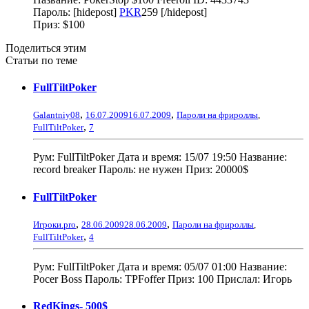
Пароль: [hidepost]
PKR
259 [/hidepost]
Приз: $100
Поделиться этим
Cтатьи по теме
FullTiltPoker
,
,
Galantniy08
16.07.2009
16.07.2009
Пароли на фрироллы
,
,
FullTiltPoker
7
Рум: FullTiltPoker Дата и время: 15/07 19:50 Название:
record breaker Пароль: не нужен Приз: 20000$
FullTiltPoker
,
,
Игроки.pro
28.06.2009
28.06.2009
Пароли на фрироллы
,
,
FullTiltPoker
4
Рум: FullTiltPoker Дата и время: 05/07 01:00 Название:
Pocer Boss Пароль: TPFoffer Приз: 100 Прислал: Игорь
RedKings- 500$