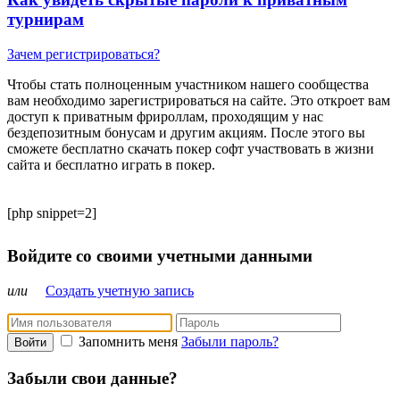
турнирам
Зачем регистрироваться?
Чтобы стать полноценным участником нашего сообщества
вам необходимо зарегистрироваться на сайте. Это откроет вам
доступ к приватным фрироллам, проходящим у нас
бездепозитным бонусам и другим акциям. После этого вы
сможете бесплатно скачать покер софт участвовать в жизни
сайта и бесплатно играть в покер.
[php snippet=2]
Войдите со своими учетными данными
или
Создать учетную запись
Запомнить меня
Забыли пароль?
Войти
Забыли свои данные?