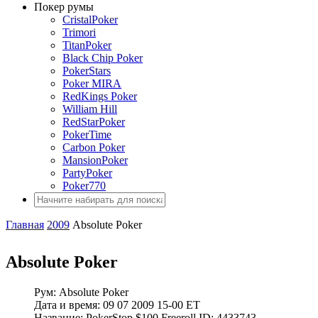
Покер румы
CristalPoker
Trimori
TitanPoker
Black Chip Poker
PokerStars
Poker MIRA
RedKings Poker
William Hill
RedStarPoker
PokerTime
Carbon Poker
MansionPoker
PartyPoker
Poker770
Главная
2009
Absolute Poker
Absolute Poker
Рум: Absolute Poker
Дата и время: 09 07 2009 15-00 ET
Название: PokerStop $100 Freeroll ID: 4433743