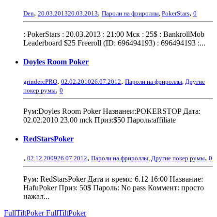
,
,
,
Den
20.03.2013
20.03.2013
Пароли на фрироллы
,
PokerStars
0
: PokerStars : 20.03.2013 : 21:00 Мск : 25$ : BankrollMob
Leaderboard $25 Freeroll (ID: 696494193) : 696494193 :...
Doyles Room Poker
,
,
grindercPRO
02.02.2010
26.07.2012
Пароли на фрироллы
,
Другие
,
покер румы
0
Рум:Doyles Room Poker Названеи:POKERSTOP Дата:
02.02.2010 23.00 mck Приз:$50 Пароль:affiliate
RedStarsPoker
,
,
,
02.12.2009
26.07.2012
Пароли на фрироллы
,
Другие покер румы
0
Рум: RedStarsPoker Дата и время: 6.12 16:00 Название:
HafuPoker Приз: 50$ Пароль: No pass Коммент: просто
нажал...
FullTiltPoker
FullTiltPoker