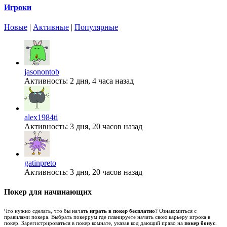
Игроки
Новые
|
Активные
|
Популярные
jasonontob
Активность: 2 дня, 4 часа назад
alex1984ti
Активность: 3 дня, 20 часов назад
gatinpreto
Активность: 3 дня, 20 часов назад
Покер для начинающих
Что нужно сделать, что бы начать
играть в покер бесплатно
? Ознакомиться с
правилами покера. Выбрать покеррум где планируете начать свою карьеру игрока в
покер. Зарегистрироваться в покер комнате, указав код дающий право на
покер бонус
.