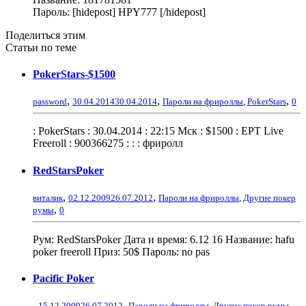
Пароль: [hidepost] HPY777 [/hidepost]
Поделиться этим
Cтатьи по теме
PokerStars-$1500
,
,
,
password
30.04.2014
30.04.2014
Пароли на фрироллы
,
PokerStars
0
: PokerStars : 30.04.2014 : 22:15 Мск : $1500 : EPT Live
Freeroll : 900366275 : : : фриролл
RedStarsPoker
,
,
виталик
02.12.2009
26.07.2012
Пароли на фрироллы
,
Другие покер
,
румы
0
Рум: RedStarsPoker Дата и время: 6.12 16 Название: hafu
poker freeroll Приз: 50$ Пароль: no pas
Pacific Poker
,
,
,
15.12.2009
26.07.2012
Пароли на фрироллы
,
Другие покер румы