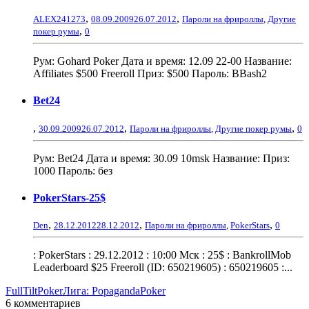
,
,
ALEX241273
08.09.2009
26.07.2012
Пароли на фрироллы
,
Другие
,
покер румы
0
Рум: Gohard Poker Дата и время: 12.09 22-00 Название:
Affiliates $500 Freeroll Приз: $500 Пароль: BBash2
Bet24
,
,
,
30.09.2009
26.07.2012
Пароли на фрироллы
,
Другие покер румы
0
Рум: Bet24 Дата и время: 30.09 10msk Название: Приз:
1000 Пароль: без
PokerStars-25$
,
,
,
Den
28.12.2012
28.12.2012
Пароли на фрироллы
,
PokerStars
0
: PokerStars : 29.12.2012 : 10:00 Мск : 25$ : BankrollMob
Leaderboard $25 Freeroll (ID: 650219605) : 650219605 :...
FullTiltPoker
Лига: PopagandaPоker
6 комментариев