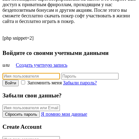
доступ к приватным фрироллам, проходящим у нас
бездепозитным бонусам и другим акциям. После этого вы
сможете бесплатно скачать покер софт участвовать в жизни
сайта и бесплатно играть в покер.
[php snippet=2]
Войдите со своими учетными данными
или
Создать учетную запись
Запомнить меня
Забыли пароль?
Войти
Забыли свои данные?
Я помню мои данные
Сбросить пароль
Create Account