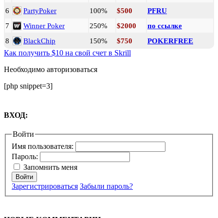
6
PartyPoker
100%
$500
PFRU
7
Winner Poker
250%
$2000
по ссылке
8
BlackChip
150%
$750
POKERFREE
Как получить $10 на свой счет в Skrill
Необходимо авторизоваться
[php snippet=3]
ВХОД:
Войти
Имя пользователя:
Пароль:
Запомнить меня
Войти
Зарегистрироваться
Забыли пароль?