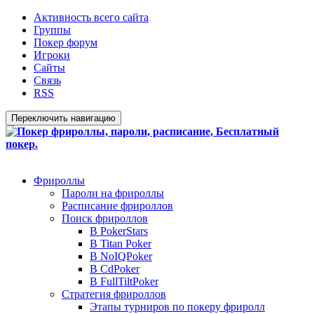
Активность всего сайта
Группы
Покер форум
Игроки
Сайты
Связь
RSS
Переключить навигацию
Фрироллы
Пароли на фрироллы
Расписание фрироллов
Поиск фрироллов
В PokerStars
В Titan Poker
В NoIQPoker
В CdPoker
В FullTiltPoker
Стратегия фрироллов
Этапы турниров по покеру фриролл