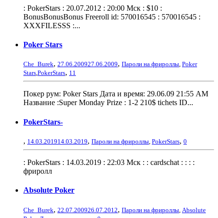
: PokerStars : 20.07.2012 : 20:00 Мск : $10 :
BonusBonusBonus Freeroll id: 570016545 : 570016545 :
XXXFILESSS :...
Poker Stars
,
,
Che_Burek
27.06.2009
27.06.2009
Пароли на фрироллы
,
Poker
,
Stars
,
PokerStars
11
Покер рум: Poker Stars Дата и время: 29.06.09 21:55 AM
Название :Super Monday Prize : 1-2 210$ tichets ID...
PokerStars-
,
,
,
14.03.2019
14.03.2019
Пароли на фрироллы
,
PokerStars
0
: PokerStars : 14.03.2019 : 22:03 Мск : : cardschat : : : :
фриролл
Absolute Poker
,
,
Che_Burek
22.07.2009
26.07.2012
Пароли на фрироллы
,
Absolute