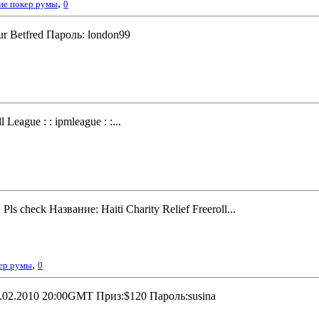
,
ие покер румы
0
ur Betfred Пароль: london99
League : : ipmleague : :...
Pls check Название: Haiti Charity Relief Freeroll...
,
ер румы
0
21.02.2010 20:00GMT Приз:$120 Пароль:susina