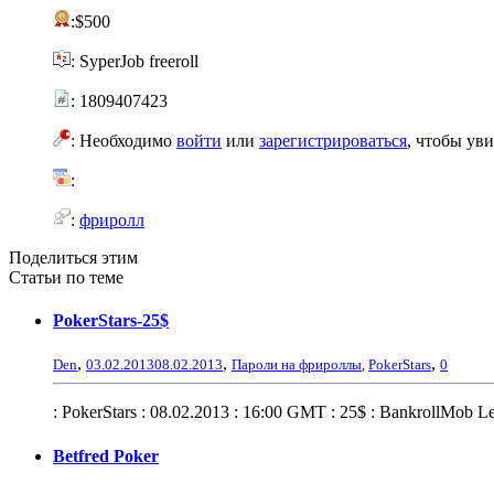
:$500
: SyperJob freeroll
: 1809407423
: Необходимо
войти
или
зарегистрироваться
, чтобы ув
:
:
фриролл
Поделиться этим
Cтатьи по теме
PokerStars-25$
,
,
,
Den
03.02.2013
08.02.2013
Пароли на фрироллы
,
PokerStars
0
: PokerStars : 08.02.2013 : 16:00 GMT : 25$ : BankrollMob Le
Betfred Poker