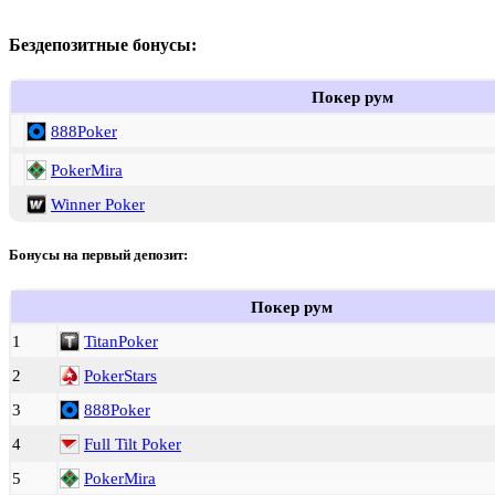
Бездепозитные бонусы:
Покер рум
888Poker
PokerMira
Winner Poker
Бонусы на первый депозит:
Покер рум
1
TitanPoker
2
PokerStars
3
888Poker
4
Full Tilt Poker
5
PokerMira