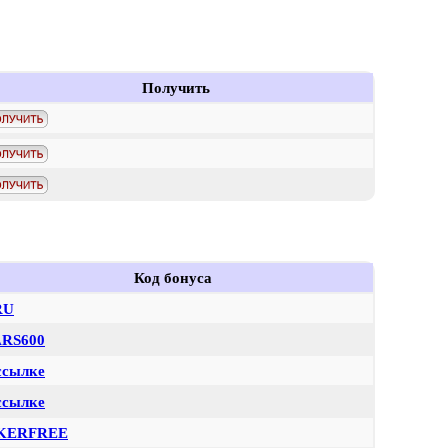
Получить
Код бонуса
RU
ARS600
ссылке
ссылке
KERFREE