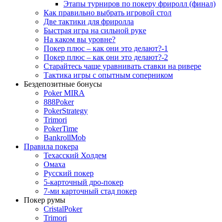
Этапы турниров по покеру фриролл (финал)
Как правильно выбрать игровой стол
Две тактики для фриролла
Быстрая игра на сильной руке
На каком вы уровне?
Покер плюс – как они это делают?-1
Покер плюс – как они это делают?-2
Старайтесь чаще уравнивать ставки на ривере
Тактика игры с опытным соперником
Бездепозитные бонусы
Poker MIRA
888Poker
PokerStrategy
Trimori
PokerTime
BankrollMob
Правила покера
Техасский Холдем
Омаха
Русский покер
5-карточный дро-покер
7-ми карточный стад покер
Покер румы
CristalPoker
Trimori