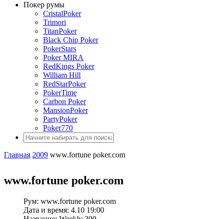
Покер румы
CristalPoker
Trimori
TitanPoker
Black Chip Poker
PokerStars
Poker MIRA
RedKings Poker
William Hill
RedStarPoker
PokerTime
Carbon Poker
MansionPoker
PartyPoker
Poker770
Главная
2009
www.fortune poker.com
www.fortune poker.com
Рум: www.fortune poker.com
Дата и время: 4.10 19:00
Название: Weekly 300