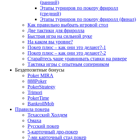
(ранний)
Этапы турниров по покеру фриролл
(средний)
Этапы турниров по покеру фриролл (финал)
Как правильно выбрать игровой стол
Две тактики для фриролла
Быстрая игра на сильной руке
На каком вы уровне?
Покер плюс – как они это делают?-1
Покер плюс – как они это делают?-2
Старайтесь чаще уравнивать ставки на ривере
Тактика игры с опытным соперником
Бездепозитные бонусы
Poker MIRA
888Poker
PokerStrategy
Trimori
PokerTime
BankrollMob
Правила покера
Техасский Холдем
Омаха
Русский покер
5-карточный дро-покер
7-ми карточный стад покер