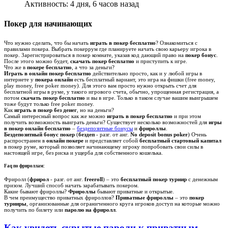
Активность: 4 дня, 6 часов назад
Покер для начинающих
Что нужно сделать, что бы начать
играть в покер бесплатно
? Ознакомиться с
правилами покера. Выбрать покеррум где планируете начать свою карьеру игрока в
покер. Зарегистрироваться в покер комнате, указав код дающий право на
покер бонус
.
После этого можно будет,
скачать покер бесплатно
и приступить к игре.
Что же в
покере бесплатно
, а что за деньги?
Играть в онлайн покер бесплатно
действительно просто, как и у любой игры в
интернете у
покера онлайн
есть бесплатный вариант, это игра на фишки (free money,
play money, free poker money). Для этого вам просто нужно открыть счет для
бесплатной игры в руме, у такого игрового счета, обычно, упрощенная регистрация, а
потом
скачать покер бесплатно
и вы в игре. Только в таком случае вашим выигрышем
тоже будут только free poker money.
Как
играть в покер без денег
, но на деньги?
Самый интересный вопрос как же можно
играть в покер бесплатно
и при этом
получить возможность выиграть деньги? Существует несколько возможностей для
игры
в покер онлайн бесплатно
–
бездепозитные бонусы
и
фрироллы
.
Бездепозитный бонус покер
(
бездеп
- разг. от анг.
No deposit bonus poker
) Очень
распространен в
онлайн покере
и представляет собой
бесплатный стартовый капитал
в покер руме, который позволяет начинающему игроку попробовать свои силы в
настоящей игре, без риска и ущерба для собственного кошелька.
Faq по фрироллам:
Фриролл (
фрирол
- разг. от анг.
freeroll
) – это
бесплатный покер турнир
с денежным
призом. Лучший способ начать зарабатывать покером.
Какие бывают фрироллы?
Фрироллы
бывают приватные и открытые.
В чем преимущество приватных фрироллов?
Приватные фрироллы
– это
покер
турниры
, организованные для ограниченного круга игроков доступ на которые можно
получить по билету или
паролю на фриролл
.
Как увидеть скрытые пароли к приватным