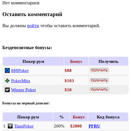
Нет комментариев
Оставить комментарий
Вы должны
войти
чтобы оставить комментарий.
Бездепозитные бонусы:
Покер рум
Бонус
Получить
888Poker
$88
PokerMira
$103
Winner Poker
$10
Бонусы на первый депозит:
Покер рум
%
Бонус
Код бонуса
1
TitanPoker
200%
$2000
PFRU