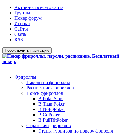
Активность всего сайта
Группы
Покер форум
Игроки
Сайты
Связь
RSS
Переключить навигацию
Фрироллы
Пароли на фрироллы
Расписание фрироллов
Поиск фрироллов
В PokerStars
В Titan Poker
В NoIQPoker
В CdPoker
В FullTiltPoker
Стратегия фрироллов
Этапы турниров по покеру фриролл