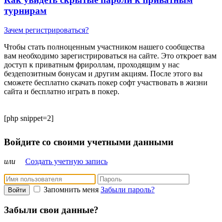
турнирам
Зачем регистрироваться?
Чтобы стать полноценным участником нашего сообщества
вам необходимо зарегистрироваться на сайте. Это откроет вам
доступ к приватным фрироллам, проходящим у нас
бездепозитным бонусам и другим акциям. После этого вы
сможете бесплатно скачать покер софт участвовать в жизни
сайта и бесплатно играть в покер.
[php snippet=2]
Войдите со своими учетными данными
или
Создать учетную запись
Запомнить меня
Забыли пароль?
Войти
Забыли свои данные?