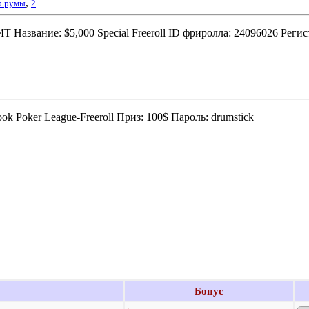
,
р румы
2
T Название: $5,000 Special Freeroll ID фриролла: 24096026 Реги
ook Poker League-Freeroll Приз: 100$ Пароль: drumstick
Бонус