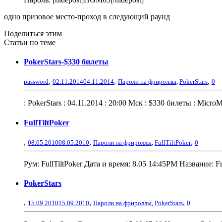
одно призовое место-проход в следующий раунд
Поделиться этим
Cтатьи по теме
PokerStars-$330 билеты
,
,
,
password
02.11.2014
04.11.2014
Пароли на фрироллы
,
PokerStars
0
: PokerStars : 04.11.2014 : 20:00 Мск : $330 билеты : Micr
FullTiltPoker
,
,
,
08.05.2010
08.05.2010
Пароли на фрироллы
,
FullTiltPoker
0
Рум: FullTiltPoker Дата и время: 8.05 14:45PM Название: 
PokerStars
,
,
,
15.09.2010
15.09.2010
Пароли на фрироллы
,
PokerStars
0