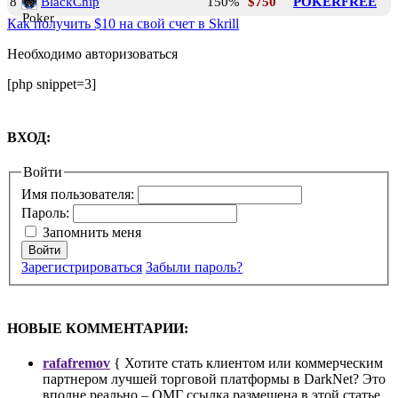
8
BlackChip
150%
$750
POKERFREE
Как получить $10 на свой счет в Skrill
Необходимо авторизоваться
[php snippet=3]
ВХОД:
Войти
Имя пользователя:
Пароль:
Запомнить меня
Войти
Зарегистрироваться
Забыли пароль?
НОВЫЕ КОММЕНТАРИИ:
rafafremov
{ Хотите стать клиентом или коммерческим
партнером лучшей торговой платформы в DarkNet? Это
вполне реально – ОМГ ссылка размещена в этой статье