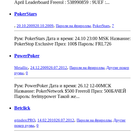
April Leaderboard Freerol : 538990859 : 9UEF :...
PokerStars
,
,
,
20.10.2009
20.10.2009
Пароли на фрироллы
,
PokerStars
7
Рум: PokerStars Дата и время: 24.10 23:00 MSK Название:
PokerStop Exclusive Приз: 100$ Пароль: FRL726
PowerPoker
,
,
Metallic
24.12.2009
26.07.2012
Пароли на фрироллы
,
Другие покер
,
румы
0
Рум: PowerPoker Дата и время: 26.12 12-00МСК
Название: PokerNetwork $500 Freeroll Приз: 500БАЧЕЙ
Пароль: feelmypower Такой же...
Betclick
,
,
grindercPRO
14.02.2010
26.07.2012
Пароли на фрироллы
,
Другие
,
покер румы
0