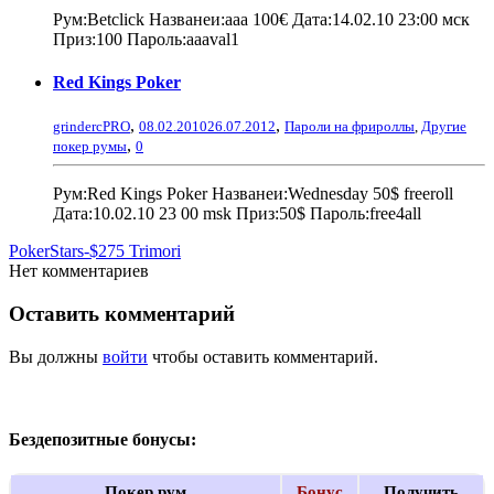
Рум:Betclick Названеи:aaa 100€ Дата:14.02.10 23:00 мск
Приз:100 Пароль:aaaval1
Red Kings Poker
,
,
grindercPRO
08.02.2010
26.07.2012
Пароли на фрироллы
,
Другие
,
покер румы
0
Рум:Red Kings Poker Названеи:Wednesday 50$ freeroll
Дата:10.02.10 23 00 msk Приз:50$ Пароль:free4all
PokerStars-$275
Trimori
Нет комментариев
Оставить комментарий
Вы должны
войти
чтобы оставить комментарий.
Бездепозитные бонусы:
Покер рум
Бонус
Получить