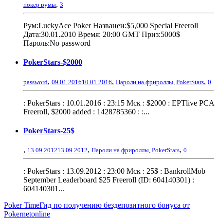
,
покер румы
3
Рум:LuckyAce Poker Названеи:$5,000 Special Freeroll
Дата:30.01.2010 Время: 20:00 GMT Приз:5000$
Пароль:No password
PokerStars-$2000
,
,
,
password
09.01.2016
10.01.2016
Пароли на фрироллы
,
PokerStars
0
: PokerStars : 10.01.2016 : 23:15 Мск : $2000 : EPTlive PCA
Freeroll, $2000 added : 1428785360 : :...
PokerStars-25$
,
,
,
13.09.2012
13.09.2012
Пароли на фрироллы
,
PokerStars
0
: PokerStars : 13.09.2012 : 23:00 Мск : 25$ : BankrollMob
September Leaderboard $25 Freeroll (ID: 604140301) :
604140301...
Poker Time
Гид по получению бездепозитного бонуса от
Pokernetonline