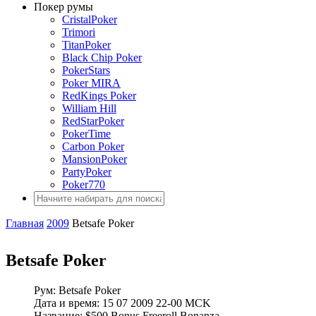
Покер румы
CristalPoker
Trimori
TitanPoker
Black Chip Poker
PokerStars
Poker MIRA
RedKings Poker
William Hill
RedStarPoker
PokerTime
Carbon Poker
MansionPoker
PartyPoker
Poker770
Главная
2009
Betsafe Poker
Betsafe Poker
Рум: Betsafe Poker
Дата и время: 15 07 2009 22-00 MCK
Название: $500 Bonus Freeroll Bonanza