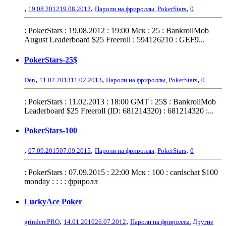
,
,
,
19.08.2012
19.08.2012
Пароли на фрироллы
,
PokerStars
0
: PokerStars : 19.08.2012 : 19:00 Мск : 25 : BankrollMob
August Leaderboard $25 Freeroll : 594126210 : GEF9...
PokerStars-25$
,
,
,
Den
11.02.2013
11.02.2013
Пароли на фрироллы
,
PokerStars
0
: PokerStars : 11.02.2013 : 18:00 GMT : 25$ : BankrollMob
Leaderboard $25 Freeroll (ID: 681214320) : 681214320 :...
PokerStars-100
,
,
,
07.09.2015
07.09.2015
Пароли на фрироллы
,
PokerStars
0
: PokerStars : 07.09.2015 : 22:00 Мск : 100 : cardschat $100
monday : : : : фриролл
LuckyAce Poker
,
,
grindercPRO
14.01.2010
26.07.2012
Пароли на фрироллы
,
Другие