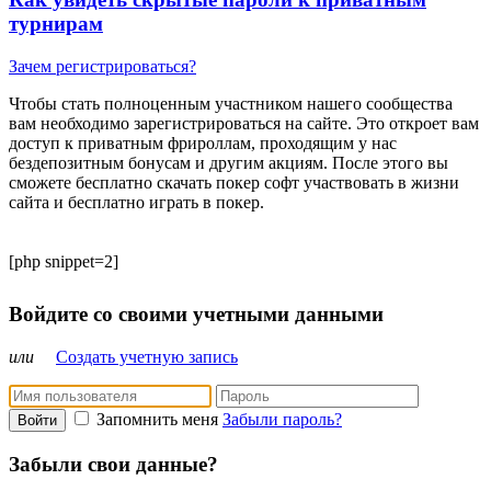
турнирам
Зачем регистрироваться?
Чтобы стать полноценным участником нашего сообщества
вам необходимо зарегистрироваться на сайте. Это откроет вам
доступ к приватным фрироллам, проходящим у нас
бездепозитным бонусам и другим акциям. После этого вы
сможете бесплатно скачать покер софт участвовать в жизни
сайта и бесплатно играть в покер.
[php snippet=2]
Войдите со своими учетными данными
или
Создать учетную запись
Запомнить меня
Забыли пароль?
Войти
Забыли свои данные?