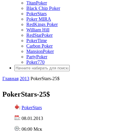
TitanPoker
Black Chip Poker
PokerStars
Poker MIRA
RedKings Poker
William Hill
RedStarPoker
PokerTime
Carbon Poker
MansionPoker
PartyPoker
Poker770
Главная
2013
PokerStars-25$
PokerStars-25$
:
PokerStars
: 08.01.2013
: 06:00 Мск