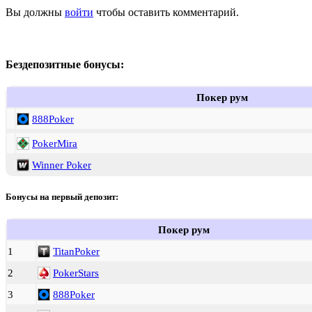
Вы должны
войти
чтобы оставить комментарий.
Бездепозитные бонусы:
Покер рум
888Poker
PokerMira
Winner Poker
Бонусы на первый депозит:
Покер рум
1
TitanPoker
2
PokerStars
3
888Poker