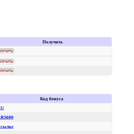
Получить
Код бонуса
RU
ARS600
ссылке