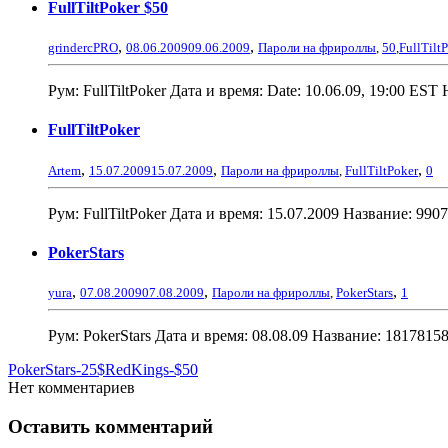
FullTiltPoker $50
,
,
grindercPRO
08.06.2009
09.06.2009
Пароли на фрироллы
,
50
,
FullTilt
Рум: FullTiltPoker Дата и время: Date: 10.06.09, 19:00 EST 
FullTiltPoker
,
,
,
Artem
15.07.2009
15.07.2009
Пароли на фрироллы
,
FullTiltPoker
0
Рум: FullTiltPoker Дата и время: 15.07.2009 Название: 9
PokerStars
,
,
,
yura
07.08.2009
07.08.2009
Пароли на фрироллы
,
PokerStars
1
Рум: PokerStars Дата и время: 08.08.09 Название: 181781
PokerStars-25$
RedKings-$50
Нет комментариев
Оставить комментарий