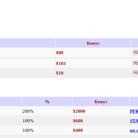
Бонус
$88
$103
$10
%
Бонус
200%
$2000
PF
100%
$600
ST
100%
$400
по 