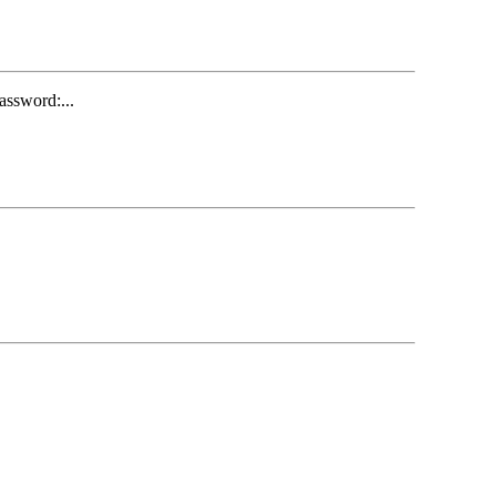
ssword:...