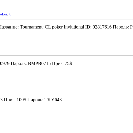
,
Poker
0
Название: Tournament: CL poker Invititional ID: 92817616 Пароль: Pa
9070979 Пароль: BMPB0715 Приз: 75$
583 Приз: 100$ Пароль: TKY643