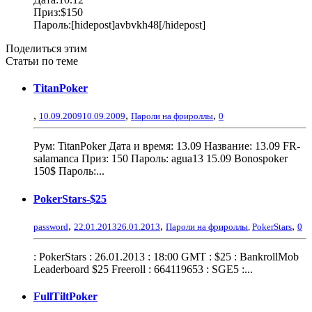
Приз:$150
Пароль:[hidepost]avbvkh48[/hidepost]
Поделиться этим
Cтатьи по теме
TitanPoker
,
,
,
10.09.2009
10.09.2009
Пароли на фрироллы
0
Рум: TitanPoker Дата и время: 13.09 Название: 13.09 FR-
salamanca Приз: 150 Пароль: agua13 15.09 Bonospoker
150$ Пароль:...
PokerStars-$25
,
,
,
password
22.01.2013
26.01.2013
Пароли на фрироллы
,
PokerStars
0
: PokerStars : 26.01.2013 : 18:00 GMT : $25 : BankrollMob
Leaderboard $25 Freeroll : 664119653 : SGE5 :...
FullTiltPoker