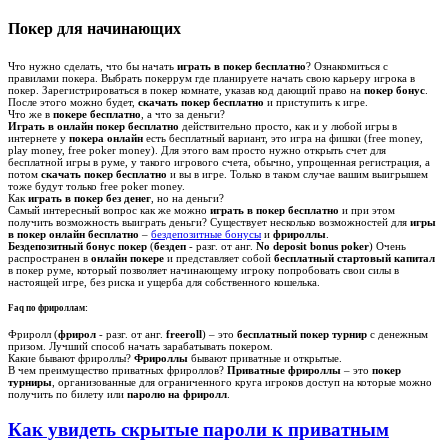
Покер для начинающих
Что нужно сделать, что бы начать
играть в покер бесплатно
? Ознакомиться с
правилами покера. Выбрать покеррум где планируете начать свою карьеру игрока в
покер. Зарегистрироваться в покер комнате, указав код дающий право на
покер бонус
.
После этого можно будет,
скачать покер бесплатно
и приступить к игре.
Что же в
покере бесплатно
, а что за деньги?
Играть в онлайн покер бесплатно
действительно просто, как и у любой игры в
интернете у
покера онлайн
есть бесплатный вариант, это игра на фишки (free money,
play money, free poker money). Для этого вам просто нужно открыть счет для
бесплатной игры в руме, у такого игрового счета, обычно, упрощенная регистрация, а
потом
скачать покер бесплатно
и вы в игре. Только в таком случае вашим выигрышем
тоже будут только free poker money.
Как
играть в покер без денег
, но на деньги?
Самый интересный вопрос как же можно
играть в покер бесплатно
и при этом
получить возможность выиграть деньги? Существует несколько возможностей для
игры
в покер онлайн бесплатно
–
бездепозитные бонусы
и
фрироллы
.
Бездепозитный бонус покер
(
бездеп
- разг. от анг.
No deposit bonus poker
) Очень
распространен в
онлайн покере
и представляет собой
бесплатный стартовый капитал
в покер руме, который позволяет начинающему игроку попробовать свои силы в
настоящей игре, без риска и ущерба для собственного кошелька.
Faq по фрироллам:
Фриролл (
фрирол
- разг. от анг.
freeroll
) – это
бесплатный покер турнир
с денежным
призом. Лучший способ начать зарабатывать покером.
Какие бывают фрироллы?
Фрироллы
бывают приватные и открытые.
В чем преимущество приватных фрироллов?
Приватные фрироллы
– это
покер
турниры
, организованные для ограниченного круга игроков доступ на которые можно
получить по билету или
паролю на фриролл
.
Как увидеть скрытые пароли к приватным