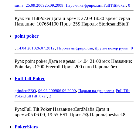
,
,
,
sasha
25.09.2009
25.09.2009
Пароли на фрироллы
,
FullTiltPoker
0
Рум: FullTiltPoker Дата и время: 27.09 14:30 время серва
Название: 107654190 Приз: 25$ Пароль: StoriesandStuff
point poker
,
,
,
14.04.2010
26.07.2012
Пароли на фрироллы
,
Другие покер румы
0
Рум: point poker Дата и время: 14.04 21-00 мск Название:
Pointdays €200 Freeroll Приз: 200 euro Пароль: без...
Full Tilt Poker
,
,
grindercPRO
06.06.2009
06.06.2009
Пароли на фрироллы
,
Full Tilt
,
Poker
,
FullTiltPoker
2
Рум:Full Tilt Poker Название:CardMafia Дата и
время:05.06.09, 19:55 EST Приз:25$ Пароль:joesback8
PokerStars