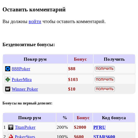
Оставить комментарий
Вы должны
войти
чтобы оставить комментарий.
Бездепозитные бонусы:
Покер рум
Бонус
Получить
888Poker
$88
PokerMira
$103
Winner Poker
$10
Бонусы на первый депозит:
Покер рум
%
Бонус
Код бонуса
1
TitanPoker
200%
$2000
PFRU
2
PokerStars
100%
$600
STARS600