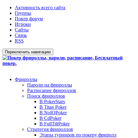
Активность всего сайта
Группы
Покер форум
Игроки
Сайты
Связь
RSS
Переключить навигацию
Фрироллы
Пароли на фрироллы
Расписание фрироллов
Поиск фрироллов
В PokerStars
В Titan Poker
В NoIQPoker
В CdPoker
В FullTiltPoker
Стратегия фрироллов
Этапы турниров по покеру фриролл