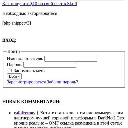
Как получить $10 на свой счет в Skrill
Необходимо авторизоваться
[php snippet=3]
ВХОД:
Войти
Имя пользователя:
Пароль:
Запомнить меня
Войти
Зарегистрироваться
Забыли пароль?
НОВЫЕ КОММЕНТАРИИ:
rafafremov
{ Хотите стать клиентом или коммерческим
партнером лучшей торговой платформы в DarkNet? Это
вполне реально – ОМГ ссылка размещена в этой статье