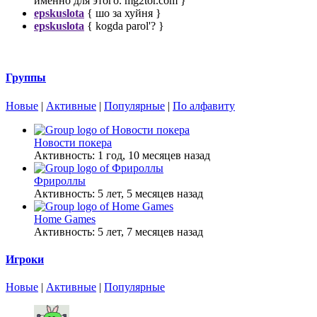
именно для этого. mg2tor.com }
epskuslota
{ шо за хуйня }
epskuslota
{ kogda parol'? }
Группы
Новые
|
Активные
|
Популярные
|
По алфавиту
Новости покера
Активность: 1 год, 10 месяцев назад
Фрироллы
Активность: 5 лет, 5 месяцев назад
Home Games
Активность: 5 лет, 7 месяцев назад
Игроки
Новые
|
Активные
|
Популярные