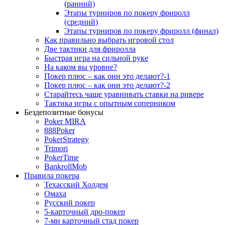
(ранний)
Этапы турниров по покеру фриролл
(средний)
Этапы турниров по покеру фриролл (финал)
Как правильно выбрать игровой стол
Две тактики для фриролла
Быстрая игра на сильной руке
На каком вы уровне?
Покер плюс – как они это делают?-1
Покер плюс – как они это делают?-2
Старайтесь чаще уравнивать ставки на ривере
Тактика игры с опытным соперником
Бездепозитные бонусы
Poker MIRA
888Poker
PokerStrategy
Trimori
PokerTime
BankrollMob
Правила покера
Техасский Холдем
Омаха
Русский покер
5-карточный дро-покер
7-ми карточный стад покер