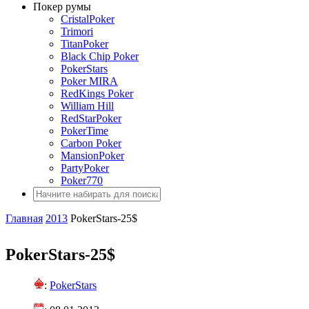
Покер румы
CristalPoker
Trimori
TitanPoker
Black Chip Poker
PokerStars
Poker MIRA
RedKings Poker
William Hill
RedStarPoker
PokerTime
Carbon Poker
MansionPoker
PartyPoker
Poker770
Главная
2013
PokerStars-25$
PokerStars-25$
:
PokerStars