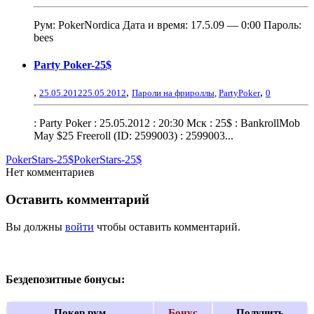
Рум: PokerNordica Дата и время: 17.5.09 — 0:00 Пароль:
bees
Party Poker-25$
,
,
,
25.05.2012
25.05.2012
Пароли на фрироллы
,
PartyPoker
0
: Party Poker : 25.05.2012 : 20:30 Мск : 25$ : BankrollMob
May $25 Freeroll (ID: 2599003) : 2599003...
PokerStars-25$
PokerStars-25$
Нет комментариев
Оставить комментарий
Вы должны
войти
чтобы оставить комментарий.
Бездепозитные бонусы:
Покер рум
Бонус
Получить