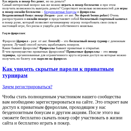
Как
играть в покер без денег
, но на деньги?
Самый интересный вопрос как же можно
играть в покер бесплатно
и при этом
получить возможность выиграть деньги? Существует несколько возможностей для
игры
в покер онлайн бесплатно
–
бездепозитные бонусы
и
фрироллы
.
Бездепозитный бонус покер
(
бездеп
- разг. от анг.
No deposit bonus poker
) Очень
распространен в
онлайн покере
и представляет собой
бесплатный стартовый капитал
в покер руме, который позволяет начинающему игроку попробовать свои силы в
настоящей игре, без риска и ущерба для собственного кошелька.
Faq по фрироллам:
Фриролл (
фрирол
- разг. от анг.
freeroll
) – это
бесплатный покер турнир
с денежным
призом. Лучший способ начать зарабатывать покером.
Какие бывают фрироллы?
Фрироллы
бывают приватные и открытые.
В чем преимущество приватных фрироллов?
Приватные фрироллы
– это
покер
турниры
, организованные для ограниченного круга игроков доступ на которые можно
получить по билету или
паролю на фриролл
.
Как увидеть скрытые пароли к приватным
турнирам
Зачем регистрироваться?
Чтобы стать полноценным участником нашего сообщества
вам необходимо зарегистрироваться на сайте. Это откроет вам
доступ к приватным фрироллам, проходящим у нас
бездепозитным бонусам и другим акциям. После этого вы
сможете бесплатно скачать покер софт участвовать в жизни
сайта и бесплатно играть в покер.