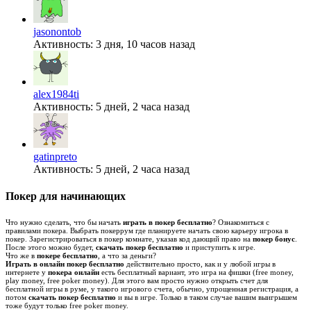
jasonontob
Активность: 3 дня, 10 часов назад
alex1984ti
Активность: 5 дней, 2 часа назад
gatinpreto
Активность: 5 дней, 2 часа назад
Покер для начинающих
Что нужно сделать, что бы начать
играть в покер бесплатно
? Ознакомиться с
правилами покера. Выбрать покеррум где планируете начать свою карьеру игрока в
покер. Зарегистрироваться в покер комнате, указав код дающий право на
покер бонус
.
После этого можно будет,
скачать покер бесплатно
и приступить к игре.
Что же в
покере бесплатно
, а что за деньги?
Играть в онлайн покер бесплатно
действительно просто, как и у любой игры в
интернете у
покера онлайн
есть бесплатный вариант, это игра на фишки (free money,
play money, free poker money). Для этого вам просто нужно открыть счет для
бесплатной игры в руме, у такого игрового счета, обычно, упрощенная регистрация, а
потом
скачать покер бесплатно
и вы в игре. Только в таком случае вашим выигрышем
тоже будут только free poker money.