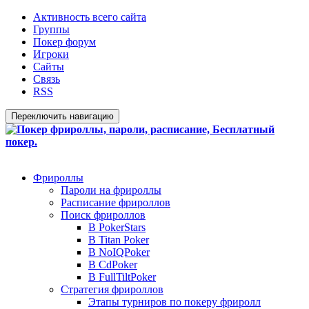
Активность всего сайта
Группы
Покер форум
Игроки
Сайты
Связь
RSS
Переключить навигацию
Фрироллы
Пароли на фрироллы
Расписание фрироллов
Поиск фрироллов
В PokerStars
В Titan Poker
В NoIQPoker
В CdPoker
В FullTiltPoker
Стратегия фрироллов
Этапы турниров по покеру фриролл