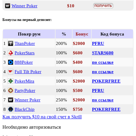
Winner Poker
$10
Бонусы на первый депозит:
Покер рум
%
Бонус
Код бонуса
1
TitanPoker
200%
$2000
PFRU
2
PokerStars
100%
$600
STARS600
3
888Poker
100%
$400
по ссылке
4
Full Tilt Poker
100%
$600
по ссылке
5
PokerMira
100%
$2000
POKERFREE
6
PartyPoker
100%
$500
PFRU
7
Winner Poker
250%
$2000
по ссылке
8
BlackChip
150%
$750
POKERFREE
Как получить $10 на свой счет в Skrill
Необходимо авторизоваться