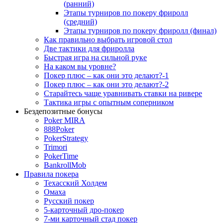
(ранний)
Этапы турниров по покеру фриролл
(средний)
Этапы турниров по покеру фриролл (финал)
Как правильно выбрать игровой стол
Две тактики для фриролла
Быстрая игра на сильной руке
На каком вы уровне?
Покер плюс – как они это делают?-1
Покер плюс – как они это делают?-2
Старайтесь чаще уравнивать ставки на ривере
Тактика игры с опытным соперником
Бездепозитные бонусы
Poker MIRA
888Poker
PokerStrategy
Trimori
PokerTime
BankrollMob
Правила покера
Техасский Холдем
Омаха
Русский покер
5-карточный дро-покер
7-ми карточный стад покер