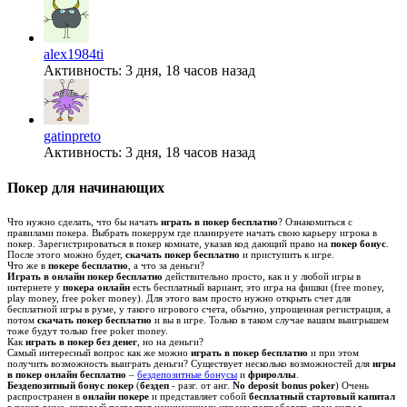
alex1984ti
Активность: 3 дня, 18 часов назад
gatinpreto
Активность: 3 дня, 18 часов назад
Покер для начинающих
Что нужно сделать, что бы начать
играть в покер бесплатно
? Ознакомиться с
правилами покера. Выбрать покеррум где планируете начать свою карьеру игрока в
покер. Зарегистрироваться в покер комнате, указав код дающий право на
покер бонус
.
После этого можно будет,
скачать покер бесплатно
и приступить к игре.
Что же в
покере бесплатно
, а что за деньги?
Играть в онлайн покер бесплатно
действительно просто, как и у любой игры в
интернете у
покера онлайн
есть бесплатный вариант, это игра на фишки (free money,
play money, free poker money). Для этого вам просто нужно открыть счет для
бесплатной игры в руме, у такого игрового счета, обычно, упрощенная регистрация, а
потом
скачать покер бесплатно
и вы в игре. Только в таком случае вашим выигрышем
тоже будут только free poker money.
Как
играть в покер без денег
, но на деньги?
Самый интересный вопрос как же можно
играть в покер бесплатно
и при этом
получить возможность выиграть деньги? Существует несколько возможностей для
игры
в покер онлайн бесплатно
–
бездепозитные бонусы
и
фрироллы
.
Бездепозитный бонус покер
(
бездеп
- разг. от анг.
No deposit bonus poker
) Очень
распространен в
онлайн покере
и представляет собой
бесплатный стартовый капитал
в покер руме, который позволяет начинающему игроку попробовать свои силы в