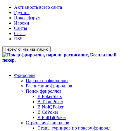
Активность всего сайта
Группы
Покер форум
Игроки
Сайты
Связь
RSS
Переключить навигацию
Фрироллы
Пароли на фрироллы
Расписание фрироллов
Поиск фрироллов
В PokerStars
В Titan Poker
В NoIQPoker
В CdPoker
В FullTiltPoker
Стратегия фрироллов
Этапы турниров по покеру фриролл