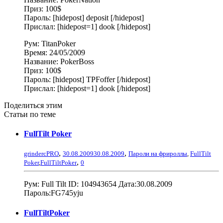
Приз: 100$
Пароль: [hidepost] deposit [/hidepost]
Прислал: [hidepost=1] dook [/hidepost]
Рум: TitanPoker
Время: 24/05/2009
Название: PokerBoss
Приз: 100$
Пароль: [hidepost] TPFoffer [/hidepost]
Прислал: [hidepost=1] dook [/hidepost]
Поделиться этим
Cтатьи по теме
FullTilt Poker
,
,
grindercPRO
30.08.2009
30.08.2009
Пароли на фрироллы
,
FullTilt
,
Poker
,
FullTiltPoker
0
Рум: Full Tilt ID: 104943654 Дата:30.08.2009
Пароль:FG745yju
FullTiltPoker