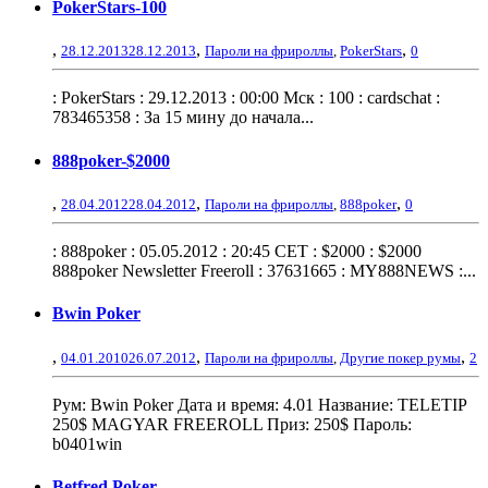
PokerStars-100
,
,
,
28.12.2013
28.12.2013
Пароли на фрироллы
,
PokerStars
0
: PokerStars : 29.12.2013 : 00:00 Мск : 100 : cardschat :
783465358 : За 15 мину до начала...
888poker-$2000
,
,
,
28.04.2012
28.04.2012
Пароли на фрироллы
,
888poker
0
: 888poker : 05.05.2012 : 20:45 CET : $2000 : $2000
888poker Newsletter Freeroll : 37631665 : MY888NEWS :...
Bwin Poker
,
,
,
04.01.2010
26.07.2012
Пароли на фрироллы
,
Другие покер румы
2
Рум: Bwin Poker Дата и время: 4.01 Название: TELETIP
250$ MAGYAR FREEROLL Приз: 250$ Пароль:
b0401win
Betfred Poker