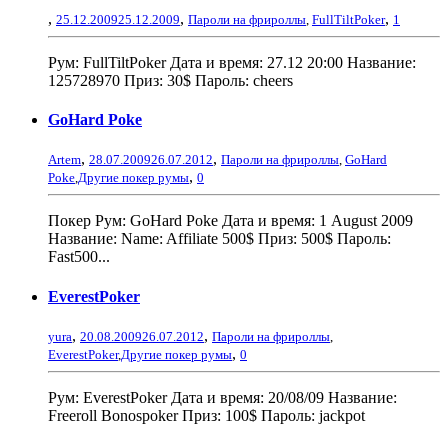
,
,
,
25.12.2009
25.12.2009
Пароли на фрироллы
,
FullTiltPoker
1
Рум: FullTiltPoker Дата и время: 27.12 20:00 Название:
125728970 Приз: 30$ Пароль: cheers
GoHard Poke
,
,
Artem
28.07.2009
26.07.2012
Пароли на фрироллы
,
GoHard
,
Poke
,
Другие покер румы
0
Покер Рум: GoHard Poke Дата и время: 1 August 2009
Название: Name: Affiliate 500$ Приз: 500$ Пароль:
Fast500...
EverestPoker
,
,
yura
20.08.2009
26.07.2012
Пароли на фрироллы
,
,
EverestPoker
,
Другие покер румы
0
Рум: EverestPoker Дата и время: 20/08/09 Название:
Freeroll Bonospoker Приз: 100$ Пароль: jackpot