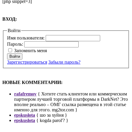
[php snippet=3]
ВХОД:
Войти
Имя пользователя:
Пароль:
Запомнить меня
Войти
Зарегистрироваться
Забыли пароль?
НОВЫЕ КОММЕНТАРИИ:
rafafremov
{ Хотите стать клиентом или коммерческим
партнером лучшей торговой платформы в DarkNet? Это
вполне реально – ОМГ ссылка размещена в этой статье
именно для этого. mg2tor.com }
epskuslota
{ шо за хуйня }
epskuslota
{ kogda parol'? }