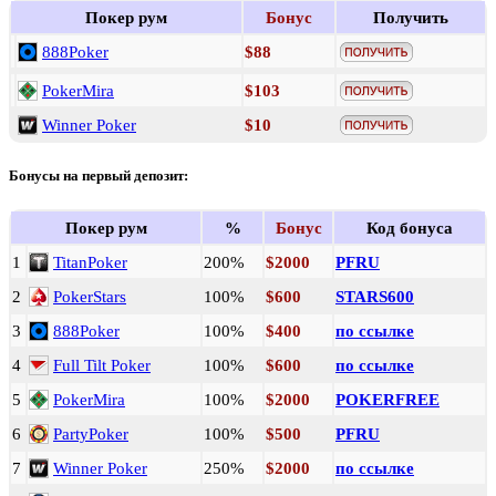
Покер рум
Бонус
Получить
888Poker
$88
PokerMira
$103
Winner Poker
$10
Бонусы на первый депозит:
Покер рум
%
Бонус
Код бонуса
1
TitanPoker
200%
$2000
PFRU
2
PokerStars
100%
$600
STARS600
3
888Poker
100%
$400
по ссылке
4
Full Tilt Poker
100%
$600
по ссылке
5
PokerMira
100%
$2000
POKERFREE
6
PartyPoker
100%
$500
PFRU
7
Winner Poker
250%
$2000
по ссылке