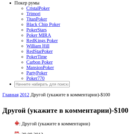
Покер румы
CristalPoker
Trimori
TitanPoker
Black Chip Poker
PokerStars
Poker MIRA
RedKings Poker
William Hill
RedStarPoker
PokerTime
Carbon Poker
MansionPoker
PartyPoker
Poker770
Главная
2012
Другой (укажите в комментарии)-$100
Другой (укажите в комментарии)-$100
: Другой (укажите в комментарии)