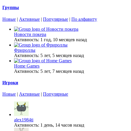
Группы
Новые
|
Активные
|
Популярные
|
По алфавиту
Новости покера
Активность: 1 год, 10 месяцев назад
Фрироллы
Активность: 5 лет, 5 месяцев назад
Home Games
Активность: 5 лет, 7 месяцев назад
Игроки
Новые
|
Активные
|
Популярные
alex1984ti
Активность: 1 день, 14 часов назад