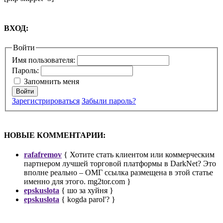
ВХОД:
Войти
Имя пользователя:
Пароль:
Запомнить меня
Войти
Зарегистрироваться
Забыли пароль?
НОВЫЕ КОММЕНТАРИИ:
rafafremov
{ Хотите стать клиентом или коммерческим
партнером лучшей торговой платформы в DarkNet? Это
вполне реально – ОМГ ссылка размещена в этой статье
именно для этого. mg2tor.com }
epskuslota
{ шо за хуйня }
epskuslota
{ kogda parol'? }