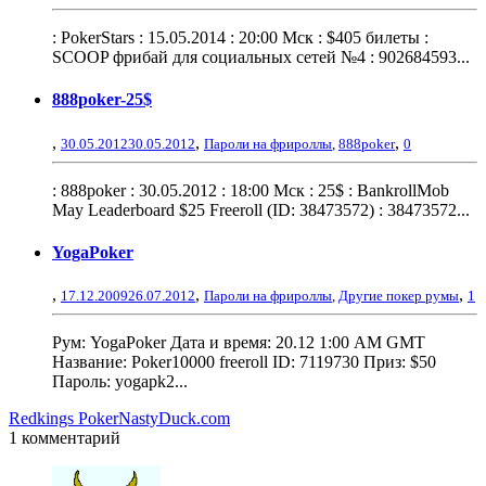
: PokerStars : 15.05.2014 : 20:00 Мск : $405 билеты :
SCOOP фрибай для социальных сетей №4 : 902684593...
888poker-25$
,
,
,
30.05.2012
30.05.2012
Пароли на фрироллы
,
888poker
0
: 888poker : 30.05.2012 : 18:00 Мск : 25$ : BankrollMob
May Leaderboard $25 Freeroll (ID: 38473572) : 38473572...
YogaPoker
,
,
,
17.12.2009
26.07.2012
Пароли на фрироллы
,
Другие покер румы
1
Рум: YogaPoker Дата и время: 20.12 1:00 AM GMT
Название: Poker10000 freeroll ID: 7119730 Приз: $50
Пароль: yogapk2...
Redkings Poker
NastyDuck.com
1 комментарий