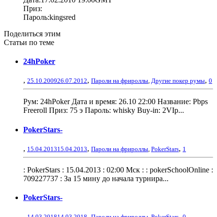
Приз:
Пароль:kingsred
Поделиться этим
Cтатьи по теме
24hPoker
,
,
,
25.10.2009
26.07.2012
Пароли на фрироллы
,
Другие покер румы
0
Рум: 24hPoker Дата и время: 26.10 22:00 Название: Pbps
Freeroll Приз: 75 э Пароль: whisky Buy-in: 2VIp...
PokerStars-
,
,
,
15.04.2013
15.04.2013
Пароли на фрироллы
,
PokerStars
1
: PokerStars : 15.04.2013 : 02:00 Мск : : pokerSchoolOnline :
709227737 : За 15 мину до начала турнира...
PokerStars-
,
,
,
14.03.2018
14.03.2018
Пароли на фрироллы
,
PokerStars
0