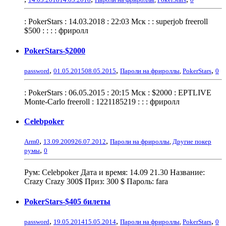
: PokerStars : 14.03.2018 : 22:03 Мск : : superjob freeroll
$500 : : : : фриролл
PokerStars-$2000
,
,
,
password
01.05.2015
08.05.2015
Пароли на фрироллы
,
PokerStars
0
: PokerStars : 06.05.2015 : 20:15 Мск : $2000 : EPTLIVE
Monte-Carlo freeroll : 1221185219 : : : фриролл
Сelebpoker
,
,
Arm0
13.09.2009
26.07.2012
Пароли на фрироллы
,
Другие покер
,
румы
0
Рум: Сelebpoker Дата и время: 14.09 21.30 Название:
Crazy Crazy 300$ Приз: 300 $ Пароль: fara
PokerStars-$405 билеты
,
,
,
password
19.05.2014
15.05.2014
Пароли на фрироллы
,
PokerStars
0