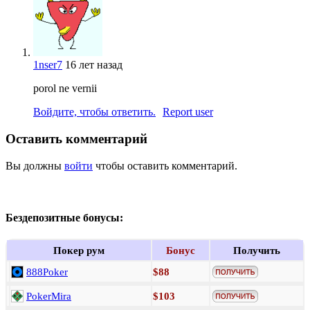
1nser7
16 лет назад
porol ne vernii
Войдите, чтобы ответить.
Report user
Оставить комментарий
Вы должны
войти
чтобы оставить комментарий.
Бездепозитные бонусы:
Покер рум
Бонус
Получить
888Poker
$88
PokerMira
$103