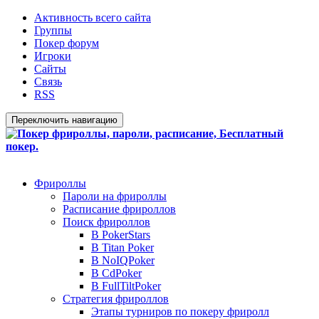
Активность всего сайта
Группы
Покер форум
Игроки
Сайты
Связь
RSS
Переключить навигацию
Фрироллы
Пароли на фрироллы
Расписание фрироллов
Поиск фрироллов
В PokerStars
В Titan Poker
В NoIQPoker
В CdPoker
В FullTiltPoker
Стратегия фрироллов
Этапы турниров по покеру фриролл