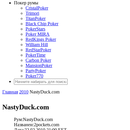
Покер румы
CristalPoker
Trimori
TitanPoker
Black Chip Poker
PokerStars
Poker MIRA
RedKings Poker
William Hill
RedStarPoker
PokerTime
Carbon Poker
MansionPoker
PartyPoker
Poker770
Главная
2010
NastyDuck.com
NastyDuck.com
Рум:NastyDuck.com
Названеи:2pockets.com
Дата:22.02.2010 21:00 EET