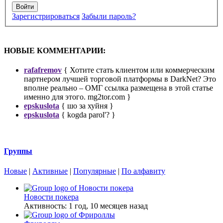
Войти
Зарегистрироваться
Забыли пароль?
НОВЫЕ КОММЕНТАРИИ:
rafafremov
{ Хотите стать клиентом или коммерческим
партнером лучшей торговой платформы в DarkNet? Это
вполне реально – ОМГ ссылка размещена в этой статье
именно для этого. mg2tor.com }
epskuslota
{ шо за хуйня }
epskuslota
{ kogda parol'? }
Группы
Новые
|
Активные
|
Популярные
|
По алфавиту
Новости покера
Активность: 1 год, 10 месяцев назад