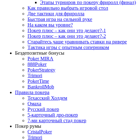
Этапы турниров по покеру фриролл (финал)
Как правильно выбрать игровой стол
Две тактики для фриролла
Быстрая игра на сильной руке
На каком вы уровне?
Покер плюс – как они это делают?-1
Покер плюс – как они это делают?-2
Старайтесь чаще уравнивать ставки на ривере
Тактика игры с опытным соперником
Бездепозитные бонусы
Poker MIRA
888Poker
PokerStrategy
Trimori
PokerTime
BankrollMob
Правила покера
Техасский Холдем
Омаха
Русский покер
5-карточный дро-покер
7-ми карточный стад покер
Покер румы
CristalPoker
Trimori