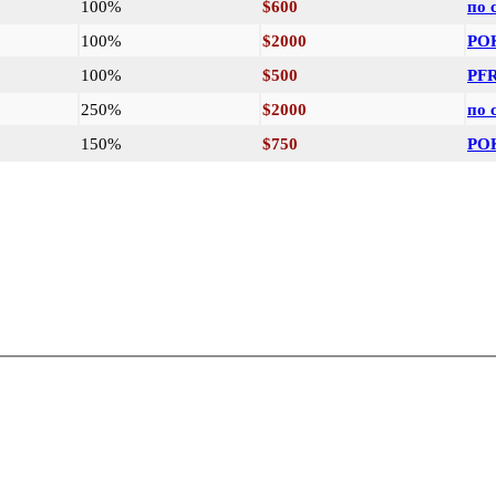
100%
$600
по 
100%
$2000
PO
100%
$500
PF
250%
$2000
по 
150%
$750
PO