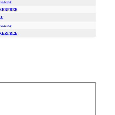
ссылке
KERFREE
RU
ссылке
KERFREE