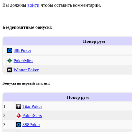
Вы должны
войти
чтобы оставить комментарий.
Бездепозитные бонусы:
Покер рум
888Poker
PokerMira
Winner Poker
Бонусы на первый депозит:
Покер рум
1
TitanPoker
2
PokerStars
3
888Poker