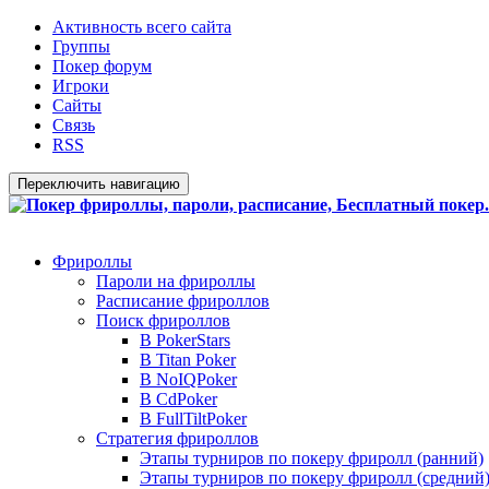
Активность всего сайта
Группы
Покер форум
Игроки
Сайты
Связь
RSS
Переключить навигацию
Фрироллы
Пароли на фрироллы
Расписание фрироллов
Поиск фрироллов
В PokerStars
В Titan Poker
В NoIQPoker
В CdPoker
В FullTiltPoker
Стратегия фрироллов
Этапы турниров по покеру фриролл (ранний)
Этапы турниров по покеру фриролл (средний