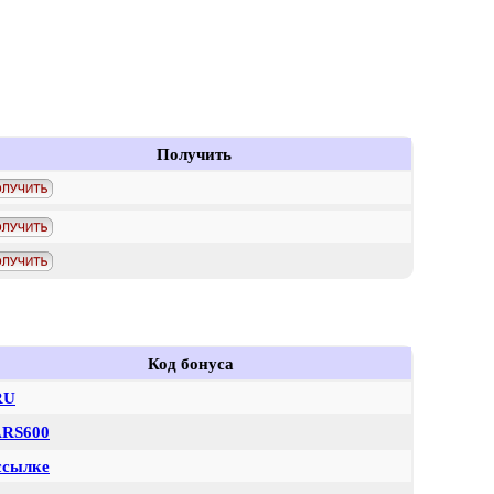
Получить
Код бонуса
RU
ARS600
ссылке