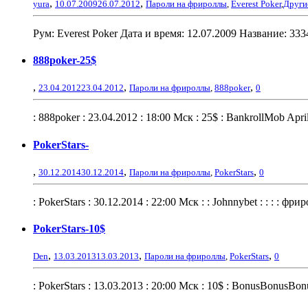
,
,
yura
10.07.2009
26.07.2012
Пароли на фрироллы
,
Everest Poker
,
Други
Рум: Everest Poker Дата и время: 12.07.2009 Название: 333
888poker-25$
,
,
,
23.04.2012
23.04.2012
Пароли на фрироллы
,
888poker
0
: 888poker : 23.04.2012 : 18:00 Мск : 25$ : BankrollMob Apri
PokerStars-
,
,
,
30.12.2014
30.12.2014
Пароли на фрироллы
,
PokerStars
0
: PokerStars : 30.12.2014 : 22:00 Мск : : Johnnybet : : : : фри
PokerStars-10$
,
,
,
Den
13.03.2013
13.03.2013
Пароли на фрироллы
,
PokerStars
0
: PokerStars : 13.03.2013 : 20:00 Мск : 10$ : BonusBonusB