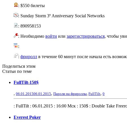
: $550 билеты
: Sunday Storm 3º Anniversary Social Networks
: 890958153
: Необходимо
войти
или
зарегистрироваться
, чтобы ув
:
:
фриролл
в течение 60 минут после начала есть возмож
Поделиться этим
Cтатьи по теме
FullTilt-150$
,
,
,
06.01.2015
06.01.2015
Пароли на фрироллы
,
FullTilt
0
: FullTilt : 06.01.2015 : 16:00 Мск : 150$ : Double Take Freer
Everest Poker