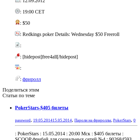
: 12.09.2012
: 19:00 CET
: $50
: Redkings poker Details: Wednesday $50 Freeroll
:
: [hidepost]free4all[/hidepost]
:
:
фриролл
Поделиться этим
Cтатьи по теме
PokerStars-$405 билеты
,
,
,
password
19.05.2014
15.05.2014
Пароли на фрироллы
,
PokerStars
0
: PokerStars : 15.05.2014 : 20:00 Мск : $405 билеты :
SCOOP фрибай для социальных сетей №4 : 902684593...