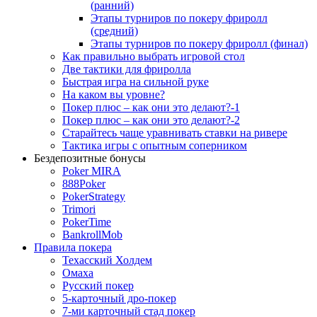
(ранний)
Этапы турниров по покеру фриролл
(средний)
Этапы турниров по покеру фриролл (финал)
Как правильно выбрать игровой стол
Две тактики для фриролла
Быстрая игра на сильной руке
На каком вы уровне?
Покер плюс – как они это делают?-1
Покер плюс – как они это делают?-2
Старайтесь чаще уравнивать ставки на ривере
Тактика игры с опытным соперником
Бездепозитные бонусы
Poker MIRA
888Poker
PokerStrategy
Trimori
PokerTime
BankrollMob
Правила покера
Техасский Холдем
Омаха
Русский покер
5-карточный дро-покер
7-ми карточный стад покер