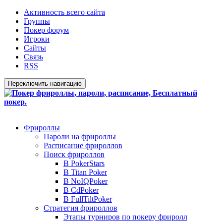
Активность всего сайта
Группы
Покер форум
Игроки
Сайты
Связь
RSS
Переключить навигацию
Фрироллы
Пароли на фрироллы
Расписание фрироллов
Поиск фрироллов
В PokerStars
В Titan Poker
В NoIQPoker
В CdPoker
В FullTiltPoker
Стратегия фрироллов
Этапы турниров по покеру фриролл