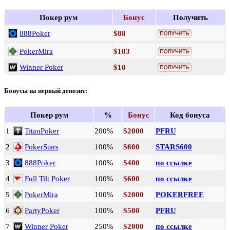
Покер рум
Бонус
Получить
888Poker
$88
PokerMira
$103
Winner Poker
$10
Бонусы на первый депозит:
Покер рум
%
Бонус
Код бонуса
1
TitanPoker
200%
$2000
PFRU
2
PokerStars
100%
$600
STARS600
3
888Poker
100%
$400
по ссылке
4
Full Tilt Poker
100%
$600
по ссылке
5
PokerMira
100%
$2000
POKERFREE
6
PartyPoker
100%
$500
PFRU
7
Winner Poker
250%
$2000
по ссылке