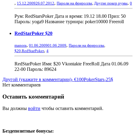
,
,
,
15.12.2009
26.07.2012
Пароли на фрироллы
,
Другие покер румы
0
Рум: RedStarsPoker Дата и время: 19.12 18.00 Приз: 50
Пароль: yoga9 Название турнира: poker10000 Freeroll
RedStarPoker $20
,
,
manora
01.06.2009
01.06.2009
Пароли на фрироллы
,
,
$20
,
RedStarPoker
4
RedStarPoker Имя: $20 Vkontakte FreeRoll Дата 01.06.09
22-00 Пароль: 89624
Другой (укажите в комментарии)- €100
PokerStars-25$
Нет комментариев
Оставить комментарий
Вы должны
войти
чтобы оставить комментарий.
Бездепозитные бонусы: