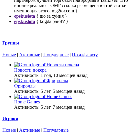
партнером лучшей торговой платформы в DarkNet? Это
вполне реально – ОМГ ссылка размещена в этой статье
именно для этого. mg2tor.com }
epskuslota
{ шо за хуйня }
epskuslota
{ kogda parol'? }
Группы
Новые
|
Активные
|
Популярные
|
По алфавиту
Новости покера
Активность: 1 год, 10 месяцев назад
Фрироллы
Активность: 5 лет, 5 месяцев назад
Home Games
Активность: 5 лет, 7 месяцев назад
Игроки
Новые
|
Активные
|
Популярные