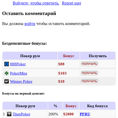
Войдите, чтобы ответить.
Report user
Оставить комментарий
Вы должны
войти
чтобы оставить комментарий.
Бездепозитные бонусы:
Покер рум
Бонус
Получить
888Poker
$88
PokerMira
$103
Winner Poker
$10
Бонусы на первый депозит:
Покер рум
%
Бонус
Код бонуса
1
TitanPoker
200%
$2000
PFRU