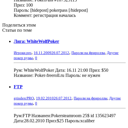
Приз: 100
Пароль: [hidepost] pokerpass [/hidepost]
Коммент: регистрация началась
Поделиться этим
Cтатьи по теме
Лига: WhiteWolfPoker
,
,
Игроки.pro
16.11.2009
26.07.2012
Пароли на фрироллы
,
Другие
,
покер румы
0
Рум: WhiteWolfPoker Дата: 16.11 21:00 Приз: $50
Название: Poker-freeroll.ru Пароль: не нужен
FTP
,
,
grindercPRO
19.02.2010
26.07.2012
Пароли на фрироллы
,
Другие
,
покер румы
0
Рум:FTP Названеи:Pokersteamroom 25$ id 135623497
Дата:28.02.2010 Приз:$25 Пароль:xcaliber