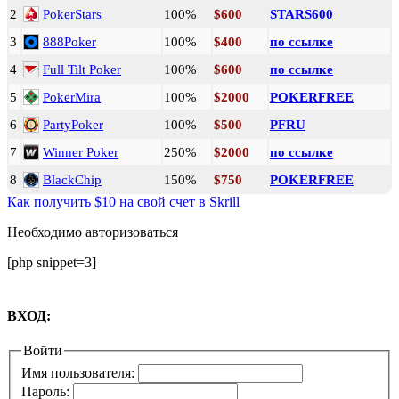
2
PokerStars
100%
$600
STARS600
3
888Poker
100%
$400
по ссылке
4
Full Tilt Poker
100%
$600
по ссылке
5
PokerMira
100%
$2000
POKERFREE
6
PartyPoker
100%
$500
PFRU
7
Winner Poker
250%
$2000
по ссылке
8
BlackChip
150%
$750
POKERFREE
Как получить $10 на свой счет в Skrill
Необходимо авторизоваться
[php snippet=3]
ВХОД:
Войти
Имя пользователя:
Пароль: