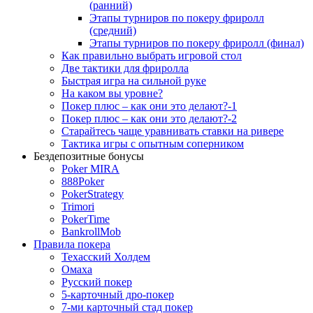
(ранний)
Этапы турниров по покеру фриролл
(средний)
Этапы турниров по покеру фриролл (финал)
Как правильно выбрать игровой стол
Две тактики для фриролла
Быстрая игра на сильной руке
На каком вы уровне?
Покер плюс – как они это делают?-1
Покер плюс – как они это делают?-2
Старайтесь чаще уравнивать ставки на ривере
Тактика игры с опытным соперником
Бездепозитные бонусы
Poker MIRA
888Poker
PokerStrategy
Trimori
PokerTime
BankrollMob
Правила покера
Техасский Холдем
Омаха
Русский покер
5-карточный дро-покер
7-ми карточный стад покер