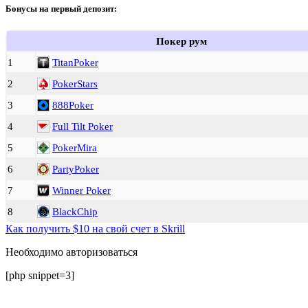
Бонусы на первый депозит:
Покер рум
1
TitanPoker
2
PokerStars
3
888Poker
4
Full Tilt Poker
5
PokerMira
6
PartyPoker
7
Winner Poker
8
BlackChip
Как получить $10 на свой счет в Skrill
Необходимо авторизоваться
[php snippet=3]