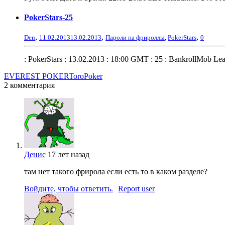
PokerStars-25
,
,
,
Den
11.02.2013
13.02.2013
Пароли на фрироллы
,
PokerStars
0
: PokerStars : 13.02.2013 : 18:00 GMT : 25 : BankrollMob Lea
EVEREST POKER
ToroPoker
2 комментария
Денис
17 лет назад
там нет такого фрирола если есть то в каком разделе?
Войдите, чтобы ответить.
Report user