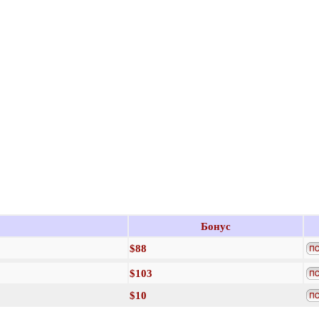
Бонус
$88
$103
$10