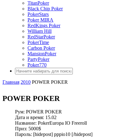
TitanPoker
Black Chip Poker
PokerStars
Poker MIRA
RedKings Poker
William Hill
RedStarPoker
PokerTime
Carbon Poker
MansionPoker
PartyPoker
Poker770
Главная
2010
POWER POKER
POWER POKER
Рум: POWER POKER
Дата и время: 15.02
Название: PokerEuropa IO Freeroll
Приз: 5000$
Пароль: [hidepost] pppio10 [/hidepost]