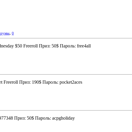
,
 румы
0
esday $50 Freeroll Приз: 50$ Пароль: free4all
t Freeroll Приз: 190$ Пароль: pocket2aces
6977348 Приз: 50$ Пароль: acpgholiday