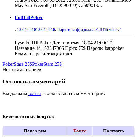
May $25 Freeroll (ID: 2599019) : 2599019...
FullTiltPoker
,
,
,
18.04.2010
18.04.2010
Пароли на фрироллы
,
FullTiltPoker
1
Рум: FullTiltPoker Дата и время: 18.04 21:00CET
Название: id 152847006 Приз: 75$ Пароль: katppoker
Коммент: регистрация идет
PokerStars-25$
PokerStars-25$
Нет комментариев
Оставить комментарий
Вы должны
войти
чтобы оставить комментарий.
Бездепозитные бонусы:
Покер рум
Бонус
Получить