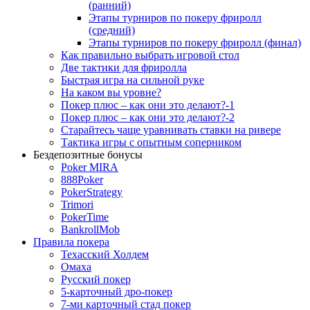
(ранний)
Этапы турниров по покеру фриролл
(средний)
Этапы турниров по покеру фриролл (финал)
Как правильно выбрать игровой стол
Две тактики для фриролла
Быстрая игра на сильной руке
На каком вы уровне?
Покер плюс – как они это делают?-1
Покер плюс – как они это делают?-2
Старайтесь чаще уравнивать ставки на ривере
Тактика игры с опытным соперником
Бездепозитные бонусы
Poker MIRA
888Poker
PokerStrategy
Trimori
PokerTime
BankrollMob
Правила покера
Техасский Холдем
Омаха
Русский покер
5-карточный дро-покер
7-ми карточный стад покер