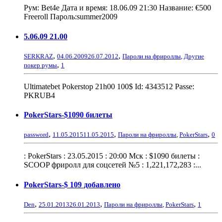
Рум: Bet4e Дата и время: 18.06.09 21:30 Название: €500
Freeroll Пароль:summer2009
5.06.09 21.00
,
,
SERKRAZ
04.06.2009
26.07.2012
Пароли на фрироллы
,
Другие
,
покер румы
1
Ultimatebet Pokerstop 21h00 100$ Id: 4343512 Passe:
PKRUB4
PokerStars-$1090 билеты
,
,
,
password
11.05.2015
11.05.2015
Пароли на фрироллы
,
PokerStars
0
: PokerStars : 23.05.2015 : 20:00 Мск : $1090 билеты :
SCOOP фриролл для соцсетей №5 : 1,221,172,283 :...
PokerStars-$ 109 добавлено
,
,
,
Den
25.01.2013
26.01.2013
Пароли на фрироллы
,
PokerStars
1