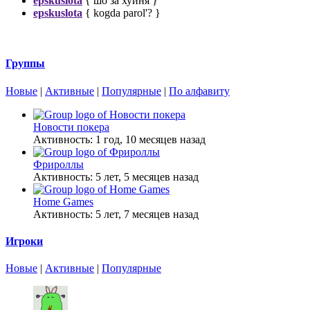
epskuslota
{ шо за хуйня }
epskuslota
{ kogda parol'? }
Группы
Новые
|
Активные
|
Популярные
|
По алфавиту
Новости покера
Активность: 1 год, 10 месяцев назад
Фрироллы
Активность: 5 лет, 5 месяцев назад
Home Games
Активность: 5 лет, 7 месяцев назад
Игроки
Новые
|
Активные
|
Популярные