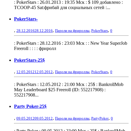
: PokerStars : 26.01.2013 : 19:35 Мск : $ 109 добавлено :
TCOOP-45 Sat:фрибай для социальных сетей :...
PokerStars-
,
,
,
28.12.2016
28.12.2016
Пароли на фрироллы
,
PokerStars
0
: PokerStars : 28.12.2016 : 23:03 Мск : : New Year SuperJob
Freeroll : : : : фриролл
PokerStars-25$
,
,
,
12.05.2012
12.05.2012
Пароли на фрироллы
,
PokerStars
0
: PokerStars : 12.05.2012 : 21:00 Мск : 25$ : BankrollMob
May Leaderboard $25 Freeroll (ID: 552217908) :
552217908...
Party Poker-25$
,
,
,
09.05.2012
09.05.2012
Пароли на фрироллы
,
PartyPoker
0
: Party Poker : 09.05.2012 : 23:00 Мск : 25$ : BankrollMob