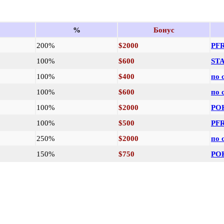
%
Бонус
200%
$2000
PF
100%
$600
ST
100%
$400
по 
100%
$600
по 
100%
$2000
PO
100%
$500
PF
250%
$2000
по 
150%
$750
PO