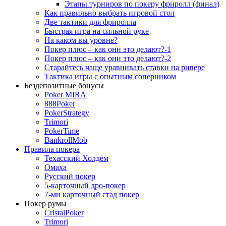
Этапы турниров по покеру фриролл (финал)
Как правильно выбрать игровой стол
Две тактики для фриролла
Быстрая игра на сильной руке
На каком вы уровне?
Покер плюс – как они это делают?-1
Покер плюс – как они это делают?-2
Старайтесь чаще уравнивать ставки на ривере
Тактика игры с опытным соперником
Бездепозитные бонусы
Poker MIRA
888Poker
PokerStrategy
Trimori
PokerTime
BankrollMob
Правила покера
Техасский Холдем
Омаха
Русский покер
5-карточный дро-покер
7-ми карточный стад покер
Покер румы
CristalPoker
Trimori