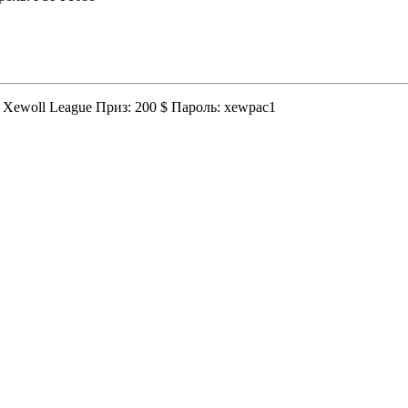
е: Xewoll League Приз: 200 $ Пароль: xewpac1