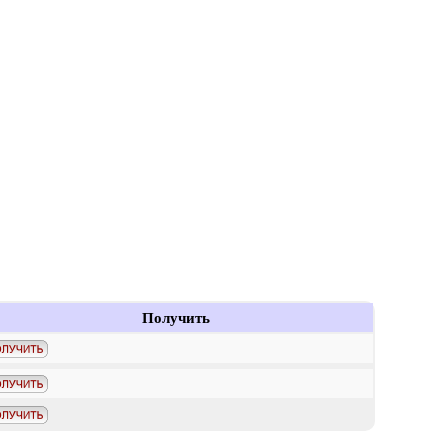
Получить