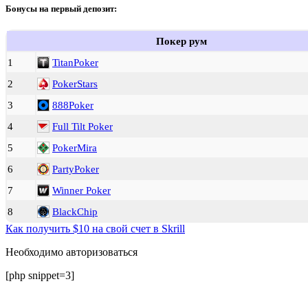
Бонусы на первый депозит:
Покер рум
1
TitanPoker
2
PokerStars
3
888Poker
4
Full Tilt Poker
5
PokerMira
6
PartyPoker
7
Winner Poker
8
BlackChip
Как получить $10 на свой счет в Skrill
Необходимо авторизоваться
[php snippet=3]