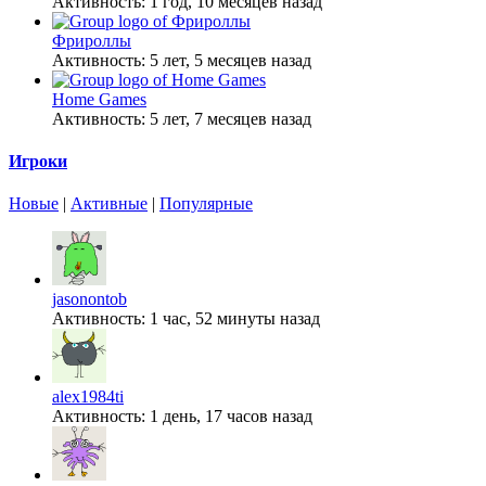
Активность: 1 год, 10 месяцев назад
Фрироллы
Активность: 5 лет, 5 месяцев назад
Home Games
Активность: 5 лет, 7 месяцев назад
Игроки
Новые
|
Активные
|
Популярные
jasonontob
Активность: 1 час, 52 минуты назад
alex1984ti
Активность: 1 день, 17 часов назад