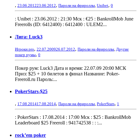
,
,
,
23.06.2012
23.06.2012
Пароли на фрироллы
,
Unibet
0
: Unibet : 23.06.2012 : 21:30 Мск : €25 : BankrollMob June
Freerolls (ID: 6412400) : 6412400 : ULEM2...
Лига: Luck3
,
,
Игроки.pro
22.07.2009
26.07.2012
Пароли на фрироллы
,
Другие
,
покер румы
0
Покер рум: Luck3 Дата и время: 22.07.09 20:00 МСК
Приз: $25 + 10 билетов в финал Название: Poker-
Freeroll.ru Пароль:...
PokerStars-$25
,
,
,
17.08.2014
17.08.2014
Пароли на фрироллы
,
PokerStars
1
: PokerStars : 17.08.2014 : 17:00 Мск : $25 : BankrollMob
Leaderboard $25 Freeroll : 941742538 : : :...
rock’em poker