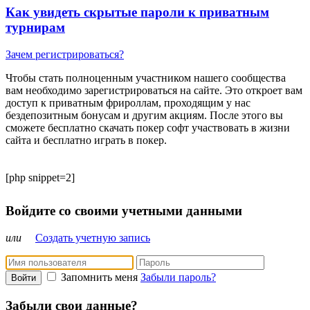
Как увидеть скрытые пароли к приватным
турнирам
Зачем регистрироваться?
Чтобы стать полноценным участником нашего сообщества
вам необходимо зарегистрироваться на сайте. Это откроет вам
доступ к приватным фрироллам, проходящим у нас
бездепозитным бонусам и другим акциям. После этого вы
сможете бесплатно скачать покер софт участвовать в жизни
сайта и бесплатно играть в покер.
[php snippet=2]
Войдите со своими учетными данными
или
Создать учетную запись
Запомнить меня
Забыли пароль?
Войти
Забыли свои данные?