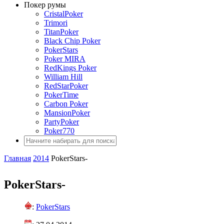
Покер румы
CristalPoker
Trimori
TitanPoker
Black Chip Poker
PokerStars
Poker MIRA
RedKings Poker
William Hill
RedStarPoker
PokerTime
Carbon Poker
MansionPoker
PartyPoker
Poker770
Главная
2014
PokerStars-
PokerStars-
:
PokerStars