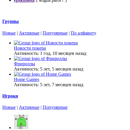
epskuslota
{ kogda parol'? }
Группы
Новые
|
Активные
|
Популярные
|
По алфавиту
Новости покера
Активность: 1 год, 10 месяцев назад
Фрироллы
Активность: 5 лет, 5 месяцев назад
Home Games
Активность: 5 лет, 7 месяцев назад
Игроки
Новые
|
Активные
|
Популярные