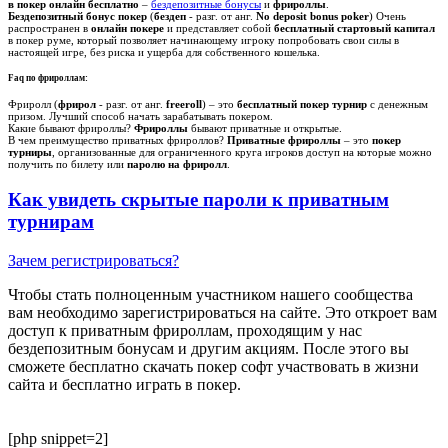
в покер онлайн бесплатно
–
бездепозитные бонусы
и
фрироллы
.
Бездепозитный бонус покер
(
бездеп
- разг. от анг.
No deposit bonus poker
) Очень
распространен в
онлайн покере
и представляет собой
бесплатный стартовый капитал
в покер руме, который позволяет начинающему игроку попробовать свои силы в
настоящей игре, без риска и ущерба для собственного кошелька.
Faq по фрироллам:
Фриролл (
фрирол
- разг. от анг.
freeroll
) – это
бесплатный покер турнир
с денежным
призом. Лучший способ начать зарабатывать покером.
Какие бывают фрироллы?
Фрироллы
бывают приватные и открытые.
В чем преимущество приватных фрироллов?
Приватные фрироллы
– это
покер
турниры
, организованные для ограниченного круга игроков доступ на которые можно
получить по билету или
паролю на фриролл
.
Как увидеть скрытые пароли к приватным
турнирам
Зачем регистрироваться?
Чтобы стать полноценным участником нашего сообщества
вам необходимо зарегистрироваться на сайте. Это откроет вам
доступ к приватным фрироллам, проходящим у нас
бездепозитным бонусам и другим акциям. После этого вы
сможете бесплатно скачать покер софт участвовать в жизни
сайта и бесплатно играть в покер.
[php snippet=2]