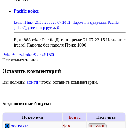
Pacific poker
,
,
LemonTime
21.07.2009
26.07.2012
Пароли на фрироллы
,
Pacific
,
poker
,
Другие покер румы
0
Рум: 888poker Pacific Дата и время: 21 07 22 15 Название:
freerol Пароль: без пароля Приз: 1000
PokerStars-
PokerStars-$1500
Нет комментариев
Оставить комментарий
Вы должны
войти
чтобы оставить комментарий.
Бездепозитные бонусы:
Покер рум
Бонус
Получить
888Poker
$88