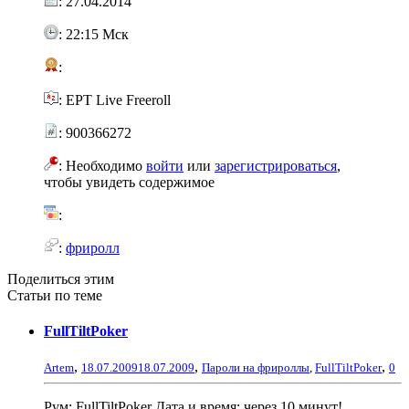
: 27.04.2014
: 22:15 Мск
:
: EPT Live Freeroll
: 900366272
: Необходимо
войти
или
зарегистрироваться
,
чтобы увидеть содержимое
:
:
фриролл
Поделиться этим
Cтатьи по теме
FullTiltPoker
,
,
,
Artem
18.07.2009
18.07.2009
Пароли на фрироллы
,
FullTiltPoker
0
Рум: FullTiltPoker Дата и время: через 10 минут!