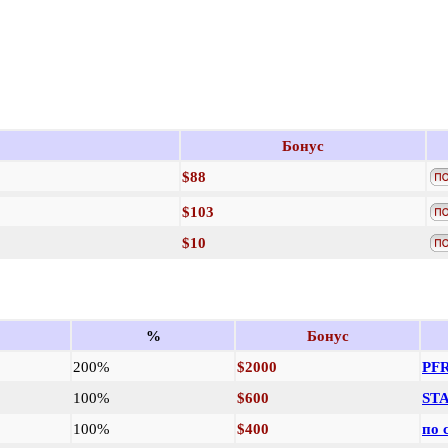
Бонус
$88
$103
$10
%
Бонус
200%
$2000
PF
100%
$600
ST
100%
$400
по 