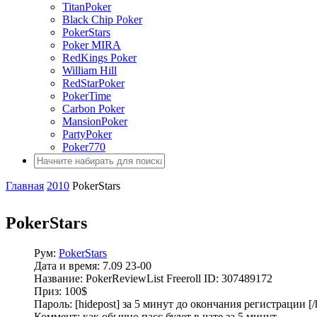
TitanPoker
Black Chip Poker
PokerStars
Poker MIRA
RedKings Poker
William Hill
RedStarPoker
PokerTime
Carbon Poker
MansionPoker
PartyPoker
Poker770
Главная
2010
PokerStars
PokerStars
Рум:
PokerStars
Дата и время: 7.09 23-00
Название: PokerReviewList Freeroll ID: 307489172
Приз: 100$
Пароль: [hidepost] за 5 минут до окончания регистрации [/h
Коммент: как обычно пасс будет в чате за 5 минут