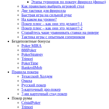
Этапы турниров по покеру фриролл (финал)
Как правильно выбрать игровой стол
Две тактики для фриролла
Быстрая игра на сильной руке
На каком вы уровне?
Покер плюс – как они это делают?-1
Покер плюс – как они это делают?-2
Старайтесь чаще уравнивать ставки на ривере
Тактика игры с опытным соперником
Бездепозитные бонусы
Poker MIRA
888Poker
PokerStrategy
Trimori
PokerTime
BankrollMob
Правила покера
Техасский Холдем
Омаха
Русский покер
5-карточный дро-покер
7-ми карточный стад покер
Покер румы
CristalPoker
Trimori