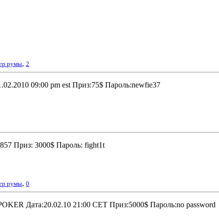
,
ер румы
2
.02.2010 09:00 pm est Приз:75$ Пароль:newfie37
5857 Приз: 3000$ Пароль: fight1t
,
ер румы
0
 Дата:20.02.10 21:00 CET Приз:5000$ Пароль:no password