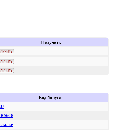
Получить
Код бонуса
RU
ARS600
ссылке