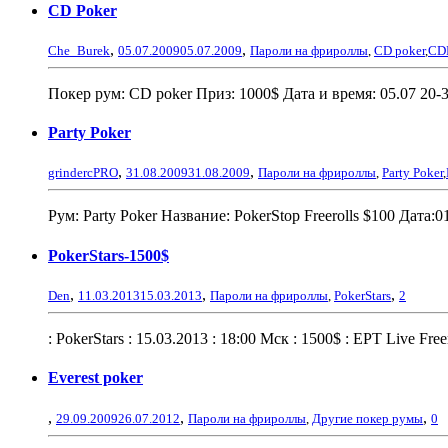
CD Poker
,
,
Che_Burek
05.07.2009
05.07.2009
Пароли на фрироллы
,
CD poker
,
CD
Покер рум: CD poker Приз: 1000$ Дата и время: 05.07 20-3
Party Poker
,
,
grindercPRO
31.08.2009
31.08.2009
Пароли на фрироллы
,
Party Poker
,
Рум: Party Poker Название: PokerStop Freerolls $100 Дата
PokerStars-1500$
,
,
,
Den
11.03.2013
15.03.2013
Пароли на фрироллы
,
PokerStars
2
: PokerStars : 15.03.2013 : 18:00 Мск : 1500$ : EPT Live Freer
Everest poker
,
,
,
29.09.2009
26.07.2012
Пароли на фрироллы
,
Другие покер румы
0