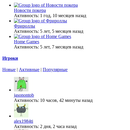
Новости покера
Активность: 1 год, 10 месяцев назад
Фрироллы
Активность: 5 лет, 5 месяцев назад
Home Games
Активность: 5 лет, 7 месяцев назад
Игроки
Новые
|
Активные
|
Популярные
jasonontob
Активность: 10 часов, 42 минуты назад
alex1984ti
Активность: 2 дня, 2 часа назад