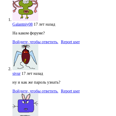
Galantniy08
17 лет назад
На каком форуме?
Войдите, чтобы ответить.
Report user
sivur
17 лет назад
ну и как же пароль узнать?
Войдите, чтобы ответить.
Report user