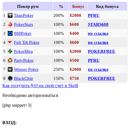
Покер рум
%
Бонус
Код бонуса
1
TitanPoker
200%
$2000
PFRU
2
PokerStars
100%
$600
STARS600
3
888Poker
100%
$400
по ссылке
4
Full Tilt Poker
100%
$600
по ссылке
5
PokerMira
100%
$2000
POKERFREE
6
PartyPoker
100%
$500
PFRU
7
Winner Poker
250%
$2000
по ссылке
8
BlackChip
150%
$750
POKERFREE
Как получить $10 на свой счет в Skrill
Необходимо авторизоваться
[php snippet=3]
ВХОД: