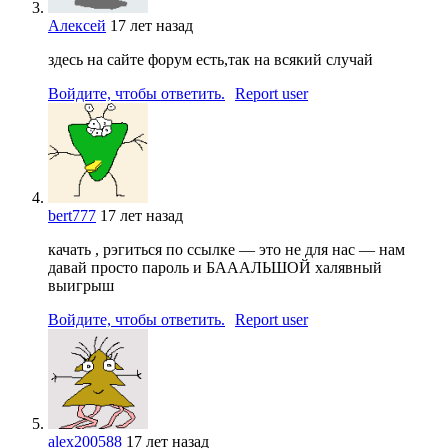
Алексей
17 лет назад
здесь на сайте форум есть,так на всякий случай
Войдите, чтобы ответить.
Report user
bert777
17 лет назад
качать , рэгиться по ссылке — это не для нас — нам
давай просто пароль и БАААЛЬШОЙ халявный
выигрыш
Войдите, чтобы ответить.
Report user
alex200588
17 лет назад