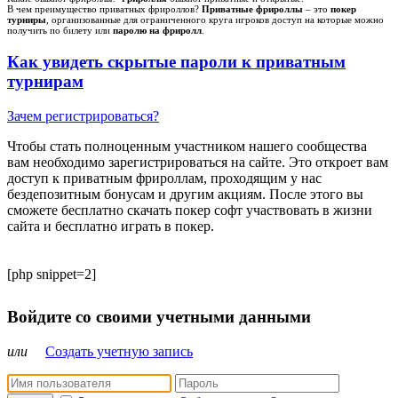
В чем преимущество приватных фрироллов?
Приватные фрироллы
– это
покер
турниры
, организованные для ограниченного круга игроков доступ на которые можно
получить по билету или
паролю на фриролл
.
Как увидеть скрытые пароли к приватным
турнирам
Зачем регистрироваться?
Чтобы стать полноценным участником нашего сообщества
вам необходимо зарегистрироваться на сайте. Это откроет вам
доступ к приватным фрироллам, проходящим у нас
бездепозитным бонусам и другим акциям. После этого вы
сможете бесплатно скачать покер софт участвовать в жизни
сайта и бесплатно играть в покер.
[php snippet=2]
Войдите со своими учетными данными
или
Создать учетную запись