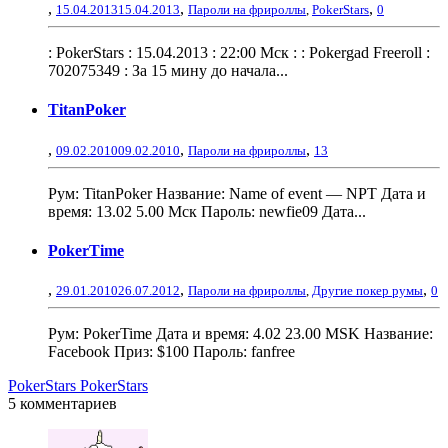
,
,
,
15.04.2013
15.04.2013
Пароли на фрироллы
,
PokerStars
0
: PokerStars : 15.04.2013 : 22:00 Мск : : Pokergad Freeroll :
702075349 : За 15 мину до начала...
TitanPoker
,
,
,
09.02.2010
09.02.2010
Пароли на фрироллы
13
Рум: TitanPoker Название: Name of event — NPT Дата и
время: 13.02 5.00 Мск Пароль: newfie09 Дата...
PokerTime
,
,
,
29.01.2010
26.07.2012
Пароли на фрироллы
,
Другие покер румы
0
Рум: PokerTime Дата и время: 4.02 23.00 MSK Название:
Facebook Приз: $100 Пароль: fanfree
PokerStars
PokerStars
5 комментариев