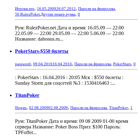
,
,
Игроки.pro
16.05.2009
26.07.2012
Пароли на фрироллы
,
,
50
,
RulezPoker
,
Другие покер румы
0
Рум: RulezPoker.net Дата и время: 16.05.09 — 22:00
22.05.09 — 22:00 29.05.09 — 22:00 5.06.09 — 22:00
Название: dabonus.ru...
PokerStars-$550 билеты
,
,
,
password
09.04.2016
16.04.2016
Пароли на фрироллы
,
PokerStars
0
: PokerStars : 16.04.2016 : 20:05 Мск : $550 билеты :
Sunday Storm для соцсетей №3 : 1530416463 :...
TitanPoker
,
,
,
0legan
02.08.2009
02.08.2009
Пароли на фрироллы
,
TitanPoker
1
Рум: TitanPoker Дата и время: 09 08 2009 01-00 время
сервера Название: Poker Boss Приз: $100 Пароль:
TPFoffer...