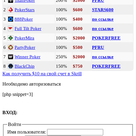
1
TitanPoker
200%
$2000
PFRU
2
PokerStars
100%
$600
STARS600
3
888Poker
100%
$400
по ссылке
4
Full Tilt Poker
100%
$600
по ссылке
5
PokerMira
100%
$2000
POKERFREE
6
PartyPoker
100%
$500
PFRU
7
Winner Poker
250%
$2000
по ссылке
8
BlackChip
150%
$750
POKERFREE
Как получить $10 на свой счет в Skrill
Необходимо авторизоваться
[php snippet=3]
ВХОД:
Войти
Имя пользователя: