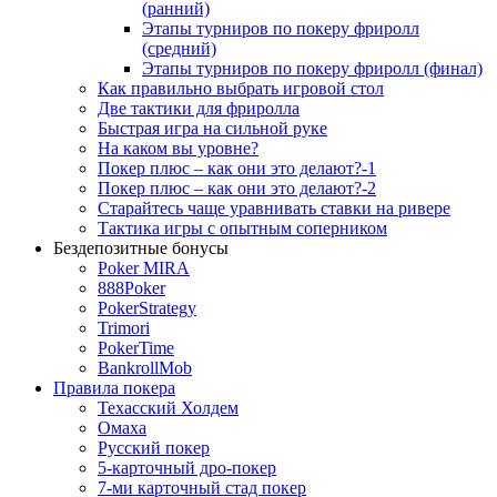
(ранний)
Этапы турниров по покеру фриролл
(средний)
Этапы турниров по покеру фриролл (финал)
Как правильно выбрать игровой стол
Две тактики для фриролла
Быстрая игра на сильной руке
На каком вы уровне?
Покер плюс – как они это делают?-1
Покер плюс – как они это делают?-2
Старайтесь чаще уравнивать ставки на ривере
Тактика игры с опытным соперником
Бездепозитные бонусы
Poker MIRA
888Poker
PokerStrategy
Trimori
PokerTime
BankrollMob
Правила покера
Техасский Холдем
Омаха
Русский покер
5-карточный дро-покер
7-ми карточный стад покер