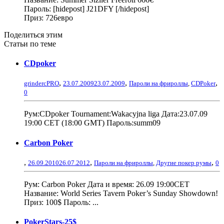
Пароль: [hidepost] J21DFY [/hidepost]
Приз: 726евро
Поделиться этим
Cтатьи по теме
CDpoker
,
,
,
grindercPRO
23.07.2009
23.07.2009
Пароли на фрироллы
,
CDPoker
0
Рум:CDpoker Tournament:Wakacyjna liga Дата:23.07.09
19:00 CET (18:00 GMT) Пароль:summ09
Carbon Poker
,
,
,
26.09.2010
26.07.2012
Пароли на фрироллы
,
Другие покер румы
0
Рум: Carbon Poker Дата и время: 26.09 19:00CET
Название: World Series Tavern Poker’s Sunday Showdown!
Приз: 100$ Пароль: ...
PokerStars-25$