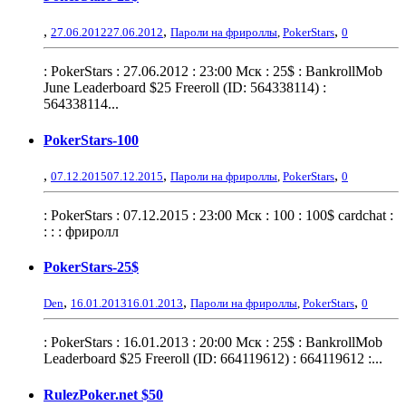
,
,
,
27.06.2012
27.06.2012
Пароли на фрироллы
,
PokerStars
0
: PokerStars : 27.06.2012 : 23:00 Мск : 25$ : BankrollMob
June Leaderboard $25 Freeroll (ID: 564338114) :
564338114...
PokerStars-100
,
,
,
07.12.2015
07.12.2015
Пароли на фрироллы
,
PokerStars
0
: PokerStars : 07.12.2015 : 23:00 Мск : 100 : 100$ cardchat :
: : : фриролл
PokerStars-25$
,
,
,
Den
16.01.2013
16.01.2013
Пароли на фрироллы
,
PokerStars
0
: PokerStars : 16.01.2013 : 20:00 Мск : 25$ : BankrollMob
Leaderboard $25 Freeroll (ID: 664119612) : 664119612 :...
RulezPoker.net $50