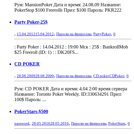
Рум: MansionPoker Дата и время: 24.08.09 Название:
PokerStop $100 Freerolls Приз: $100 Пароль: PKR222
Party Poker-25$
,
,
,
15.04.2012
15.04.2012
Пароли на фрироллы
,
PartyPoker
0
: Party Poker : 14.04.2012 : 19:00 Мск : 25$ : BankrollMob
$25 Freeroll (ID: 1) : : DK20FS...
CD POKER
,
,
,
28.08.2009
28.08.2009
Пароли на фрироллы
,
CD poker
,
CDPoker
0
Рум: CD POKER Дата и время: 4.04 2:00 время сервера
Название: Toronto Poker Weekly. ID:330634291 Приз:
100$ Пароль: ...
PokerStars-$500
,
,
,
password
28.05.2016
28.05.2016
Пароли на фрироллы
,
PokerStars
0