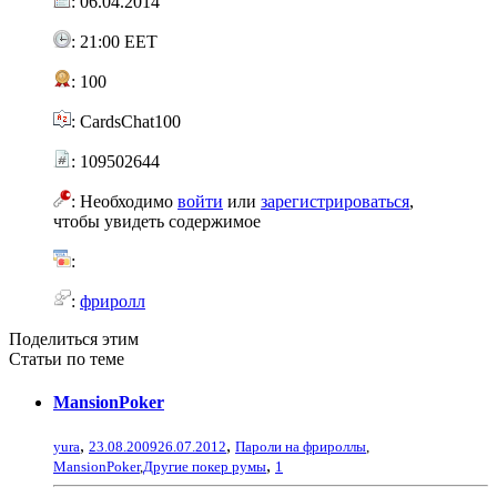
: 06.04.2014
: 21:00 EET
: 100
: CardsChat100
: 109502644
: Необходимо
войти
или
зарегистрироваться
,
чтобы увидеть содержимое
:
:
фриролл
Поделиться этим
Cтатьи по теме
MansionPoker
,
,
yura
23.08.2009
26.07.2012
Пароли на фрироллы
,
,
MansionPoker
,
Другие покер румы
1