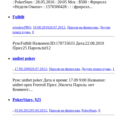
: PokerStars : 28.05.2016 : 20:05 Мск : $500 : Фриролл
«Неделя Омахи» : 1576500428 : : : фриролл...
Fulltilt
,
,
grindercPRO
19.08.2010
26.07.2012
Пароли на фрироллы
,
Другие
,
покер румы
0
Рум:Fulltilt Названеи:ID:178733633 Дата:22.08.2010
Приз:25 Пароль:tuf12
unibet poker
,
,
,
17.09.2009
26.07.2012
Пароли на фрироллы
,
Другие покер румы
1
Рум: unibet poker Дата и время: 17.09 9:00 Название:
unibet open Freeroll Приз: 2билета Пароль: нет
Коммент:...
PokerStars- $25
,
,
,
05.04.2012
05.04.2012
Пароли на фрироллы
,
PokerStars
0