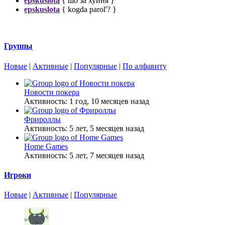
epskuslota
{ шо за хуйня }
epskuslota
{ kogda parol'? }
Группы
Новые
|
Активные
|
Популярные
|
По алфавиту
Новости покера
Активность: 1 год, 10 месяцев назад
Фрироллы
Активность: 5 лет, 5 месяцев назад
Home Games
Активность: 5 лет, 7 месяцев назад
Игроки
Новые
|
Активные
|
Популярные