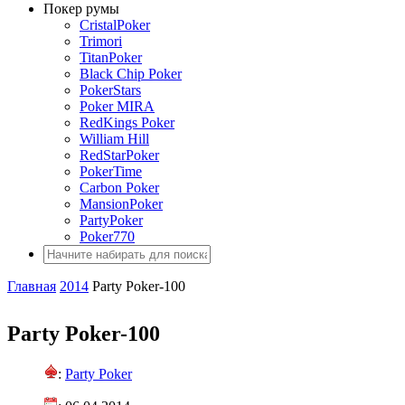
Покер румы
CristalPoker
Trimori
TitanPoker
Black Chip Poker
PokerStars
Poker MIRA
RedKings Poker
William Hill
RedStarPoker
PokerTime
Carbon Poker
MansionPoker
PartyPoker
Poker770
Главная
2014
Party Poker-100
Party Poker-100
:
Party Poker