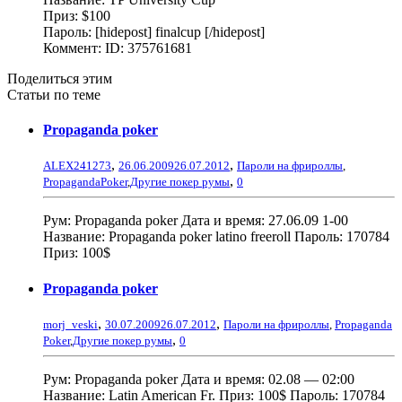
Приз: $100
Пароль: [hidepost] finalcup [/hidepost]
Коммент: ID: 375761681
Поделиться этим
Cтатьи по теме
Propaganda poker
,
,
ALEX241273
26.06.2009
26.07.2012
Пароли на фрироллы
,
,
PropagandaPoker
,
Другие покер румы
0
Рум: Propaganda poker Дата и время: 27.06.09 1-00
Название: Propaganda poker latino freeroll Пароль: 170784
Приз: 100$
Propaganda poker
,
,
morj_veski
30.07.2009
26.07.2012
Пароли на фрироллы
,
Propaganda
,
Poker
,
Другие покер румы
0
Рум: Propaganda poker Дата и время: 02.08 — 02:00
Название: Latin American Fr. Приз: 100$ Пароль: 170784