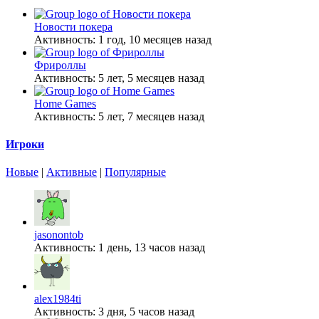
Новости покера
Активность: 1 год, 10 месяцев назад
Фрироллы
Активность: 5 лет, 5 месяцев назад
Home Games
Активность: 5 лет, 7 месяцев назад
Игроки
Новые
|
Активные
|
Популярные
jasonontob
Активность: 1 день, 13 часов назад
alex1984ti
Активность: 3 дня, 5 часов назад