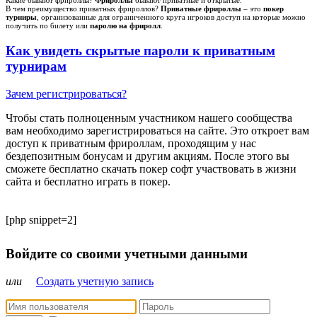
Какие бывают фрироллы?
Фрироллы
бывают приватные и открытые.
В чем преимущество приватных фрироллов?
Приватные фрироллы
– это
покер
турниры
, организованные для ограниченного круга игроков доступ на которые можно
получить по билету или
паролю на фриролл
.
Как увидеть скрытые пароли к приватным
турнирам
Зачем регистрироваться?
Чтобы стать полноценным участником нашего сообщества
вам необходимо зарегистрироваться на сайте. Это откроет вам
доступ к приватным фрироллам, проходящим у нас
бездепозитным бонусам и другим акциям. После этого вы
сможете бесплатно скачать покер софт участвовать в жизни
сайта и бесплатно играть в покер.
[php snippet=2]
Войдите со своими учетными данными
или
Создать учетную запись