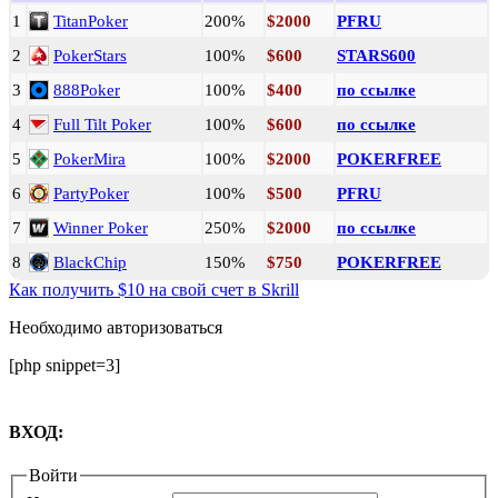
1
TitanPoker
200%
$2000
PFRU
2
PokerStars
100%
$600
STARS600
3
888Poker
100%
$400
по ссылке
4
Full Tilt Poker
100%
$600
по ссылке
5
PokerMira
100%
$2000
POKERFREE
6
PartyPoker
100%
$500
PFRU
7
Winner Poker
250%
$2000
по ссылке
8
BlackChip
150%
$750
POKERFREE
Как получить $10 на свой счет в Skrill
Необходимо авторизоваться
[php snippet=3]
ВХОД:
Войти