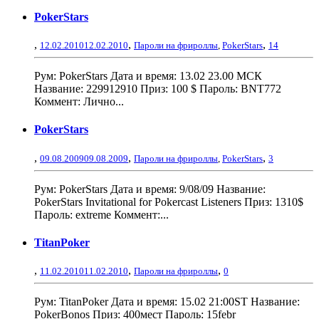
PokerStars
,
,
,
12.02.2010
12.02.2010
Пароли на фрироллы
,
PokerStars
14
Рум: PokerStars Дата и время: 13.02 23.00 МСК
Название: 229912910 Приз: 100 $ Пароль: BNT772
Коммент: Лично...
PokerStars
,
,
,
09.08.2009
09.08.2009
Пароли на фрироллы
,
PokerStars
3
Рум: PokerStars Дата и время: 9/08/09 Название:
PokerStars Invitational for Pokercast Listeners Приз: 1310$
Пароль: extreme Коммент:...
TitanPoker
,
,
,
11.02.2010
11.02.2010
Пароли на фрироллы
0
Рум: TitanPoker Дата и время: 15.02 21:00ST Название:
PokerBonos Приз: 400мест Пароль: 15febr