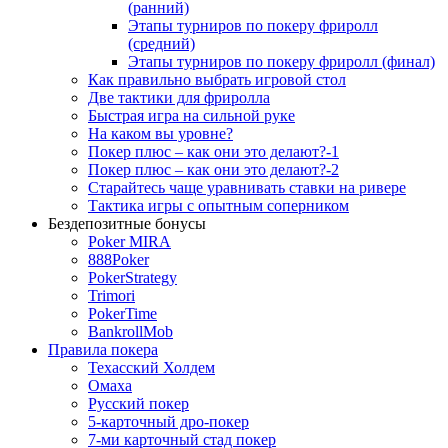
(ранний)
Этапы турниров по покеру фриролл
(средний)
Этапы турниров по покеру фриролл (финал)
Как правильно выбрать игровой стол
Две тактики для фриролла
Быстрая игра на сильной руке
На каком вы уровне?
Покер плюс – как они это делают?-1
Покер плюс – как они это делают?-2
Старайтесь чаще уравнивать ставки на ривере
Тактика игры с опытным соперником
Бездепозитные бонусы
Poker MIRA
888Poker
PokerStrategy
Trimori
PokerTime
BankrollMob
Правила покера
Техасский Холдем
Омаха
Русский покер
5-карточный дро-покер
7-ми карточный стад покер