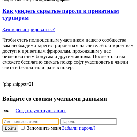
получить по билету или
паролю на фриролл
.
Как увидеть скрытые пароли к приватным
турнирам
Зачем регистрироваться?
Чтобы стать полноценным участником нашего сообщества
вам необходимо зарегистрироваться на сайте. Это откроет вам
доступ к приватным фрироллам, проходящим у нас
бездепозитным бонусам и другим акциям. После этого вы
сможете бесплатно скачать покер софт участвовать в жизни
сайта и бесплатно играть в покер.
[php snippet=2]
Войдите со своими учетными данными
или
Создать учетную запись
Запомнить меня
Забыли пароль?
Войти