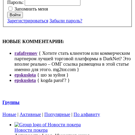
Пароль:
Запомнить меня
Войти
Зарегистрироваться
Забыли пароль?
НОВЫЕ КОММЕНТАРИИ:
rafafremov
{ Хотите стать клиентом или коммерческим
партнером лучшей торговой платформы в DarkNet? Это
вполне реально – ОМГ ссылка размещена в этой статье
именно для этого. mg2tor.com }
epskuslota
{ шо за хуйня }
epskuslota
{ kogda parol'? }
Группы
Новые
|
Активные
|
Популярные
|
По алфавиту
Новости покера