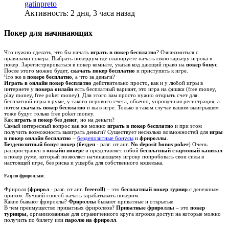
gatinpreto
Активность: 2 дня, 3 часа назад
Покер для начинающих
Что нужно сделать, что бы начать
играть в покер бесплатно
? Ознакомиться с
правилами покера. Выбрать покеррум где планируете начать свою карьеру игрока в
покер. Зарегистрироваться в покер комнате, указав код дающий право на
покер бонус
.
После этого можно будет,
скачать покер бесплатно
и приступить к игре.
Что же в
покере бесплатно
, а что за деньги?
Играть в онлайн покер бесплатно
действительно просто, как и у любой игры в
интернете у
покера онлайн
есть бесплатный вариант, это игра на фишки (free money,
play money, free poker money). Для этого вам просто нужно открыть счет для
бесплатной игры в руме, у такого игрового счета, обычно, упрощенная регистрация, а
потом
скачать покер бесплатно
и вы в игре. Только в таком случае вашим выигрышем
тоже будут только free poker money.
Как
играть в покер без денег
, но на деньги?
Самый интересный вопрос как же можно
играть в покер бесплатно
и при этом
получить возможность выиграть деньги? Существует несколько возможностей для
игры
в покер онлайн бесплатно
–
бездепозитные бонусы
и
фрироллы
.
Бездепозитный бонус покер
(
бездеп
- разг. от анг.
No deposit bonus poker
) Очень
распространен в
онлайн покере
и представляет собой
бесплатный стартовый капитал
в покер руме, который позволяет начинающему игроку попробовать свои силы в
настоящей игре, без риска и ущерба для собственного кошелька.
Faq по фрироллам:
Фриролл (
фрирол
- разг. от анг.
freeroll
) – это
бесплатный покер турнир
с денежным
призом. Лучший способ начать зарабатывать покером.
Какие бывают фрироллы?
Фрироллы
бывают приватные и открытые.
В чем преимущество приватных фрироллов?
Приватные фрироллы
– это
покер
турниры
, организованные для ограниченного круга игроков доступ на которые можно
получить по билету или
паролю на фриролл
.