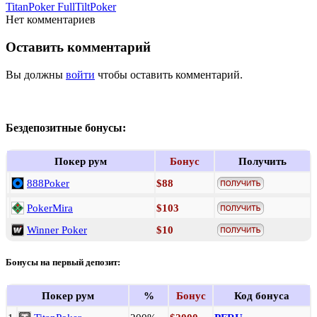
TitanPoker
FullTiltPoker
Нет комментариев
Оставить комментарий
Вы должны
войти
чтобы оставить комментарий.
Бездепозитные бонусы:
Покер рум
Бонус
Получить
888Poker
$88
PokerMira
$103
Winner Poker
$10
Бонусы на первый депозит:
Покер рум
%
Бонус
Код бонуса