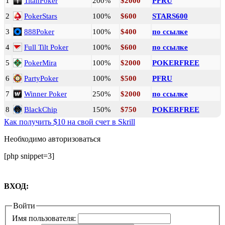
1
TitanPoker
200%
$2000
PFRU
2
PokerStars
100%
$600
STARS600
3
888Poker
100%
$400
по ссылке
4
Full Tilt Poker
100%
$600
по ссылке
5
PokerMira
100%
$2000
POKERFREE
6
PartyPoker
100%
$500
PFRU
7
Winner Poker
250%
$2000
по ссылке
8
BlackChip
150%
$750
POKERFREE
Как получить $10 на свой счет в Skrill
Необходимо авторизоваться
[php snippet=3]
ВХОД:
Войти
Имя пользователя: