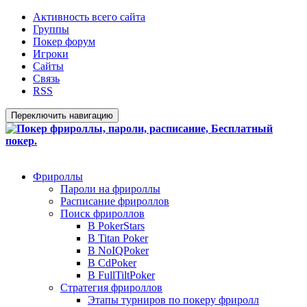
Активность всего сайта
Группы
Покер форум
Игроки
Сайты
Связь
RSS
Переключить навигацию
Фрироллы
Пароли на фрироллы
Расписание фрироллов
Поиск фрироллов
В PokerStars
В Titan Poker
В NoIQPoker
В CdPoker
В FullTiltPoker
Стратегия фрироллов
Этапы турниров по покеру фриролл