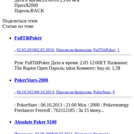
Приз:$2000
Пароль:BACK
Поделиться этим
Cтатьи по теме
FullTiltPoker
,
,
,
02.05.2010
02.05.2010
Пароли на фрироллы
,
FullTiltPoker
1
Рум: FullTiltPoker Дата и время: 2.05 12:00ET Название:
The Raptor Open Пароль: talon Коммент: buy-in: 1,5$
PokerStars-2000
,
,
,
06.10.2013
06.10.2013
Пароли на фрироллы
,
PokerStars
0
: PokerStars : 06.10.2013 : 21:00 Мск : 2000 : Pokerstrategy
Freelancer Freeroll : 762112185 : За 15 мину...
Absolute Poker $100
,
,
Игроки.pro
03.06.2009
26.07.2012
Пароли на фрироллы
,