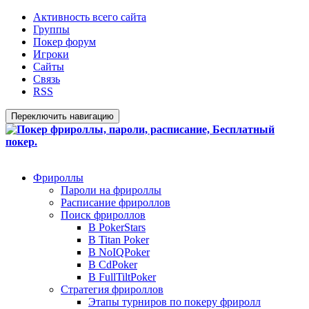
Активность всего сайта
Группы
Покер форум
Игроки
Сайты
Связь
RSS
Переключить навигацию
Фрироллы
Пароли на фрироллы
Расписание фрироллов
Поиск фрироллов
В PokerStars
В Titan Poker
В NoIQPoker
В CdPoker
В FullTiltPoker
Стратегия фрироллов
Этапы турниров по покеру фриролл