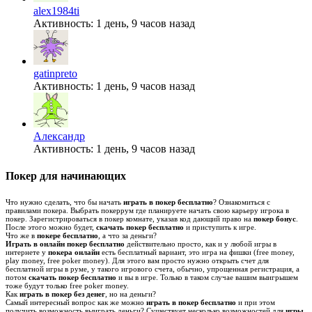
alex1984ti
Активность: 1 день, 9 часов назад
gatinpreto
Активность: 1 день, 9 часов назад
Александр
Активность: 1 день, 9 часов назад
Покер для начинающих
Что нужно сделать, что бы начать
играть в покер бесплатно
? Ознакомиться с
правилами покера. Выбрать покеррум где планируете начать свою карьеру игрока в
покер. Зарегистрироваться в покер комнате, указав код дающий право на
покер бонус
.
После этого можно будет,
скачать покер бесплатно
и приступить к игре.
Что же в
покере бесплатно
, а что за деньги?
Играть в онлайн покер бесплатно
действительно просто, как и у любой игры в
интернете у
покера онлайн
есть бесплатный вариант, это игра на фишки (free money,
play money, free poker money). Для этого вам просто нужно открыть счет для
бесплатной игры в руме, у такого игрового счета, обычно, упрощенная регистрация, а
потом
скачать покер бесплатно
и вы в игре. Только в таком случае вашим выигрышем
тоже будут только free poker money.
Как
играть в покер без денег
, но на деньги?
Самый интересный вопрос как же можно
играть в покер бесплатно
и при этом
получить возможность выиграть деньги? Существует несколько возможностей для
игры