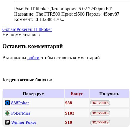
Рум: FullTiltPoker Дата и время: 5.02 22:00pm ET
Название: The FTR500 Приз: :$500 Пароль: 45bnv87
Коммент: id-132385170...
GohardPoker
FullTiltPoker
Нет комментариев
Оставить комментарий
Вы должны
войти
чтобы оставить комментарий.
Бездепозитные бонусы:
Покер рум
Бонус
Получить
888Poker
$88
PokerMira
$103
Winner Poker
$10