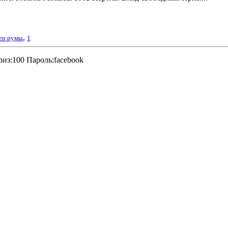
,
ер румы
1
Приз:100 Пароль:facebook