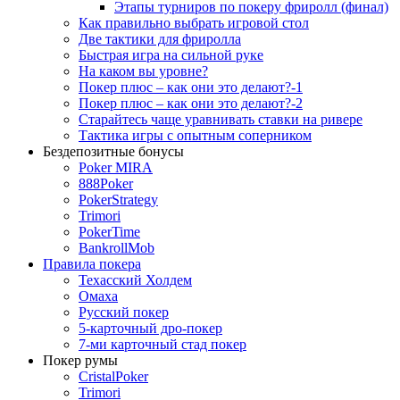
Этапы турниров по покеру фриролл (финал)
Как правильно выбрать игровой стол
Две тактики для фриролла
Быстрая игра на сильной руке
На каком вы уровне?
Покер плюс – как они это делают?-1
Покер плюс – как они это делают?-2
Старайтесь чаще уравнивать ставки на ривере
Тактика игры с опытным соперником
Бездепозитные бонусы
Poker MIRA
888Poker
PokerStrategy
Trimori
PokerTime
BankrollMob
Правила покера
Техасский Холдем
Омаха
Русский покер
5-карточный дро-покер
7-ми карточный стад покер
Покер румы
CristalPoker
Trimori