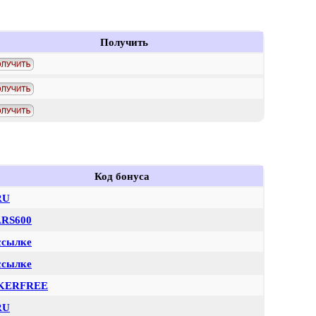
Получить
Код бонуса
RU
ARS600
ссылке
ссылке
KERFREE
RU