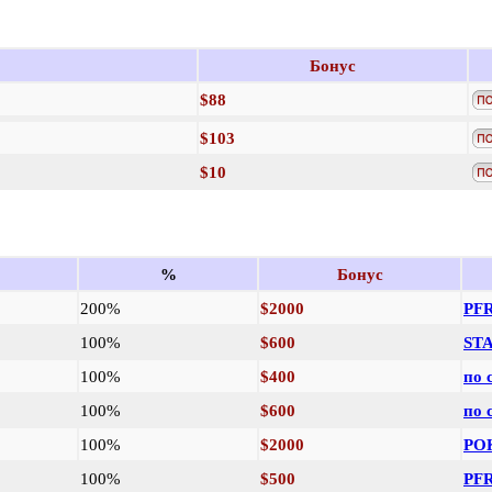
Бонус
$88
$103
$10
%
Бонус
200%
$2000
PF
100%
$600
ST
100%
$400
по 
100%
$600
по 
100%
$2000
PO
100%
$500
PF