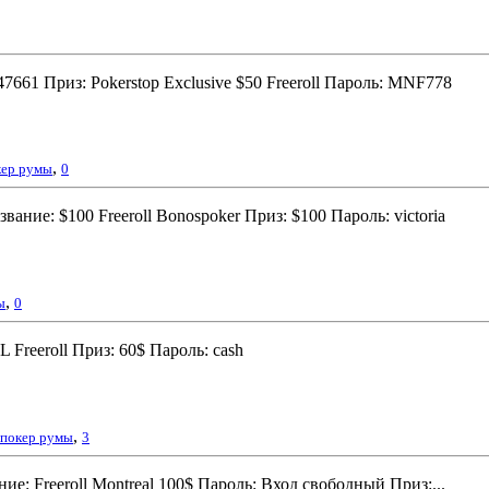
47661 Приз: Pokerstop Exclusive $50 Freeroll Пароль: MNF778
,
кер румы
0
вание: $100 Freeroll Bonospoker Приз: $100 Пароль: victoria
,
ы
0
 Freeroll Приз: 60$ Пароль: cash
,
 покер румы
3
ие: Freeroll Montreal 100$ Пароль: Вход свободный Приз:...