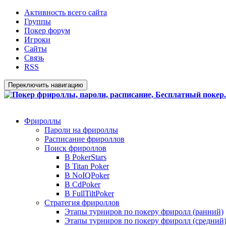
Активность всего сайта
Группы
Покер форум
Игроки
Сайты
Связь
RSS
Переключить навигацию
Фрироллы
Пароли на фрироллы
Расписание фрироллов
Поиск фрироллов
В PokerStars
В Titan Poker
В NoIQPoker
В CdPoker
В FullTiltPoker
Стратегия фрироллов
Этапы турниров по покеру фриролл (ранний)
Этапы турниров по покеру фриролл (средний