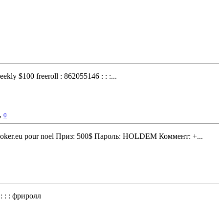
ekly $100 freeroll : 862055146 : : :...
,
0
poker.eu pour noel Приз: 500$ Пароль: HOLDEM Коммент: +...
 : : : фриролл