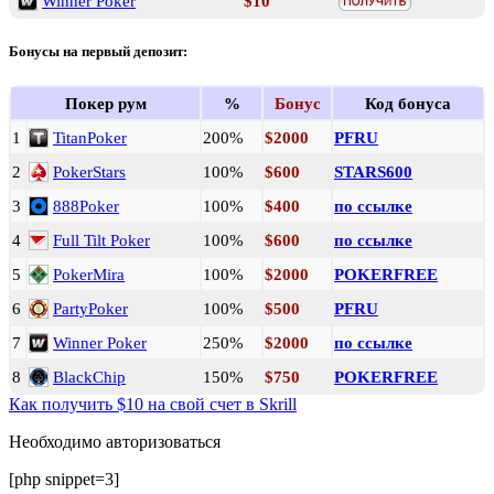
Winner Poker
$10
Бонусы на первый депозит:
Покер рум
%
Бонус
Код бонуса
1
TitanPoker
200%
$2000
PFRU
2
PokerStars
100%
$600
STARS600
3
888Poker
100%
$400
по ссылке
4
Full Tilt Poker
100%
$600
по ссылке
5
PokerMira
100%
$2000
POKERFREE
6
PartyPoker
100%
$500
PFRU
7
Winner Poker
250%
$2000
по ссылке
8
BlackChip
150%
$750
POKERFREE
Как получить $10 на свой счет в Skrill
Необходимо авторизоваться
[php snippet=3]