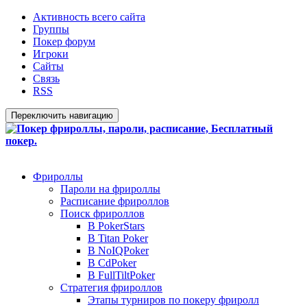
Активность всего сайта
Группы
Покер форум
Игроки
Сайты
Связь
RSS
Переключить навигацию
Фрироллы
Пароли на фрироллы
Расписание фрироллов
Поиск фрироллов
В PokerStars
В Titan Poker
В NoIQPoker
В CdPoker
В FullTiltPoker
Стратегия фрироллов
Этапы турниров по покеру фриролл