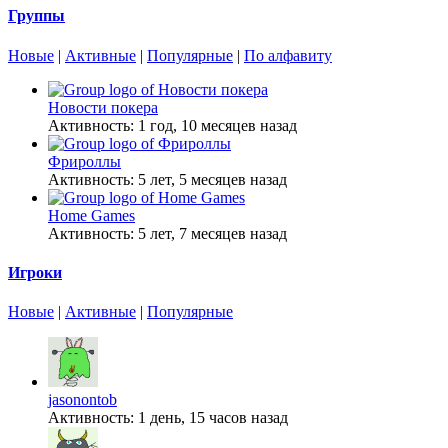
Группы
Новые
|
Активные
|
Популярные
|
По алфавиту
Новости покера
Активность: 1 год, 10 месяцев назад
Фрироллы
Активность: 5 лет, 5 месяцев назад
Home Games
Активность: 5 лет, 7 месяцев назад
Игроки
Новые
|
Активные
|
Популярные
jasonontob
Активность: 1 день, 15 часов назад